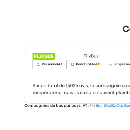
C
FlixBus
Personnel
4.1
Ponctualité
4.0
Propreté
Sur un total de 15025 avis, la compagnie a reç
température, mais ils se sont souvent plaint
Compagnies de bus par pays, AT :
FlixBus
,
BlaBlaCar Bu