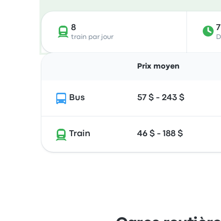
8
train par jour
D
Prix moyen
Bus
57 $ - 243 $
Train
46 $ - 188 $