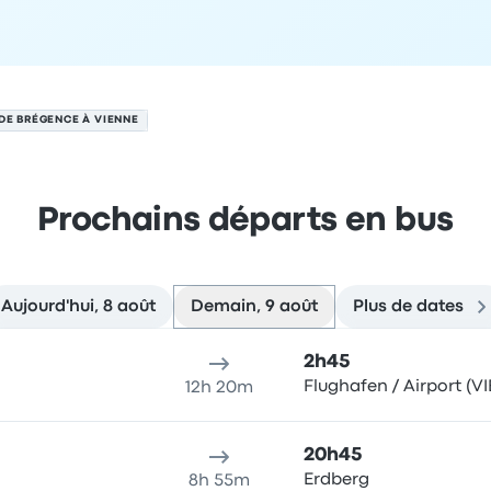
DE BRÉGENCE À VIENNE
Prochains départs en bus
Aujourd'hui, 8 août
Demain, 9 août
Plus de dates
 août
u de départ
Durée du voyage
Heure d'arrivée
Lieu d'arrivée
R
2h45
Flughafen / Airport (VI
12h 20m
20h45
Erdberg
8h 55m