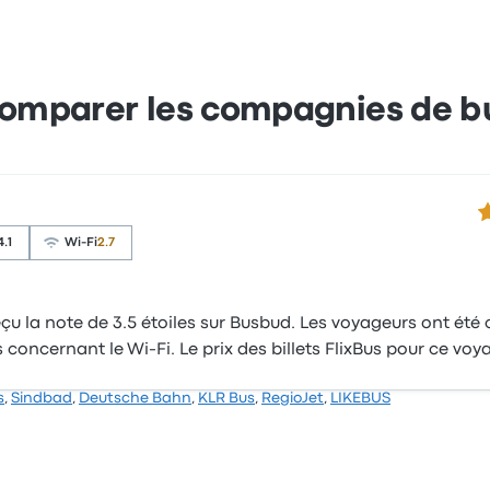
omparer les compagnies de b
3.
4.1
Wi-Fi
2.7
u la note de 3.5 étoiles sur Busbud. Les voyageurs ont été co
s concernant le Wi-Fi. Le prix des billets FlixBus pour ce 
s
,
Sindbad
,
Deutsche Bahn
,
KLR Bus
,
RegioJet
,
LIKEBUS