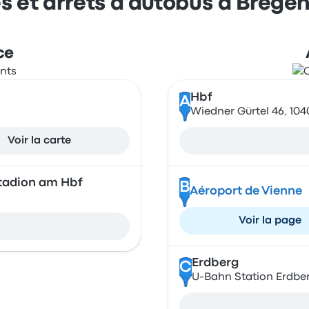
s et arrêts d'autobus à Brége
ce
Hbf
A
Wiedner Gürtel 46, 104
Voir la carte
tadion am Hbf
B
Aéroport de Vienne
Voir la page
Erdberg
C
U-Bahn Station Erdberg