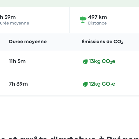
7h 39m
497 km
urée moyenne
Distance
Durée moyenne
Émissions de CO₂
11h 5m
13kg CO₂e
7h 39m
12kg CO₂e