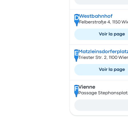
Westbahnhof
D
Felberstraße 4, 1150 Wi
Voir la page
Matzleinsdorferplat
E
Triester Str. 2, 1100 Wie
Voir la page
Vienne
F
Passage Stephansplatz 