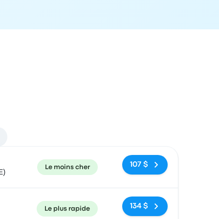
ecommandé
Prix et lien de réservation
107 $
Le moins cher
E)
134 $
Le plus rapide