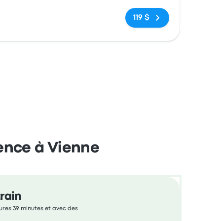
Pas de balises
119 $
ence à Vienne
rain
eures 39 minutes et avec des