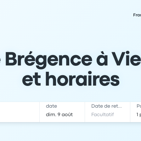
Fra
Brégence à Vien
et horaires
date
Date de retour
P