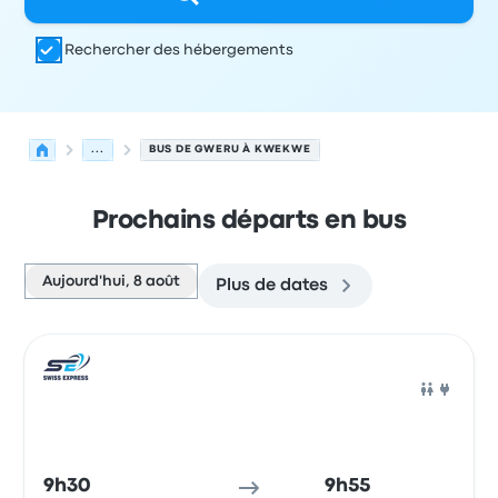
Rechercher des hébergements
...
BUS DE GWERU À KWEKWE
Prochains départs en bus
Aujourd'hui, 8 août
Plus de dates
Prochains départs de Gweru vers Kwekwe le 8 août
Opéré par
Type de véhicule
Heure de départ
Lieu de dép
Bus
9h30
9h55