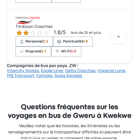
Sur un total de 3 avis, la compagnie a reçu la note de
2.3 étoiles sur Busbud. Les voyageurs ont été conquis
Timboon Coaches
1.8 sur 5 étoiles
1.8/5
par le personnel et les prises électriques, mais ils se
Avis de 25 et plus
sont souvent plaints concernant le rapport qualité-
Personnel
2.3
Ponctualité
1.8
prix. Le prix des billets Apaco pour ce voyage
commencer à 274 $
Propreté
2.7
Wi-Fi
0.0
Compagnies de bus par pays, ZW :
Intercity Xpress
,
Eagle Liner
,
Delta Coaches
,
Imperial Lane
,
Sur un total de 25 avis, la compagnie a reçu la note
MB Transport
,
tamuka
,
Swiss Express
de 1.8 étoiles sur Busbud. Les voyageurs ont été
conquis par l'accessibilité des billets et la
température, mais ils se sont souvent plaints
concernant le Wi-Fi. Le prix des billets Timboon
Coaches pour ce voyage commencer à 80 $
Questions fréquentes sur les
voyages en bus de Gweru à Kwekwe
Veuillez noter que les horaires, les itinéraires ou les
renseignements sur le transporteur affichés ici peuvent être
mis à jour ou varier au moment de votre voyage.