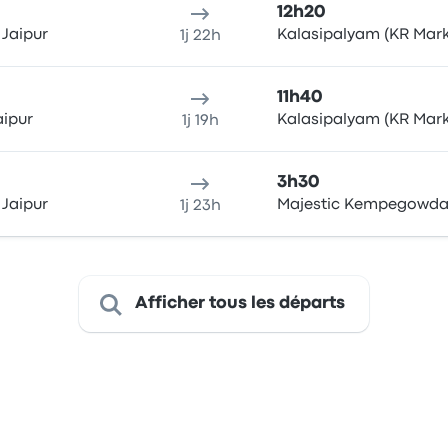
12h20
Jaipur
Kalasipalyam (KR Mark
1j 22h
11h40
aipur
Kalasipalyam (KR Mark
1j 19h
3h30
Jaipur
Majestic Kempegowda 
1j 23h
Afficher tous les départs