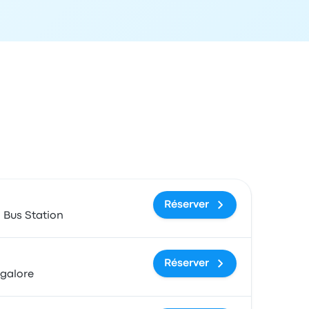
ix et lien de réservation
Réserver
Bus Station
Réserver
galore