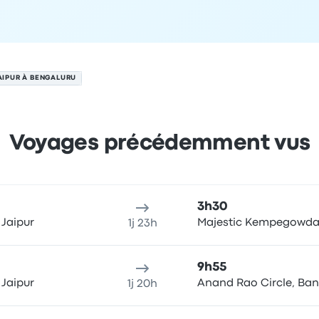
AIPUR À BENGALURU
Voyages précédemment vus
 août
u de départ
Durée du voyage
Heure d'arrivée
Lieu d'arrivée
Pr
3h30
Jaipur
Majestic Kempegowda 
1j 23h
9h55
Jaipur
Anand Rao Circle, Ban
1j 20h