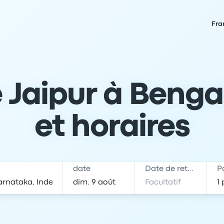
Fra
Jaipur à Bengalu
et horaires
date
Date de retour
P