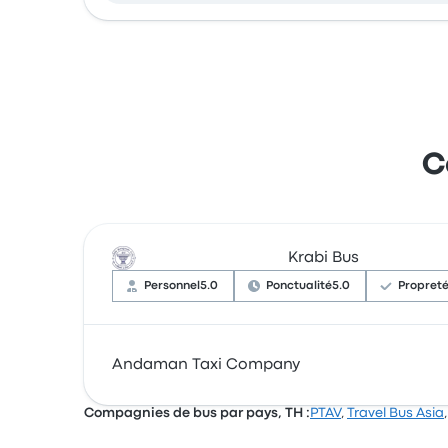
C
Krabi Bus
Personnel
5.0
Ponctualité
5.0
Propret
Sur un total de 2 avis, la compagnie a reçu l
Andaman Taxi Company
se sont souvent plaints concernant l'accessib
Compagnies de bus par pays, TH :
PTAV
,
Travel Bus Asia
Andaman Taxi Company propose 5 départs quoti