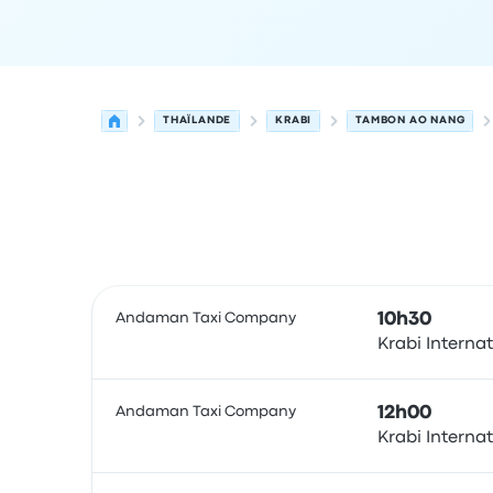
THAÏLANDE
KRABI
TAMBON AO NANG
Prochains départs de Krabi vers Tambon Ao Nan
Opéré par
Type de véhicule
Heure de départ
Lie
Andaman Taxi Company
10h30
Krabi Internat
Bus
Andaman Taxi Company
12h00
Krabi Internat
Bus