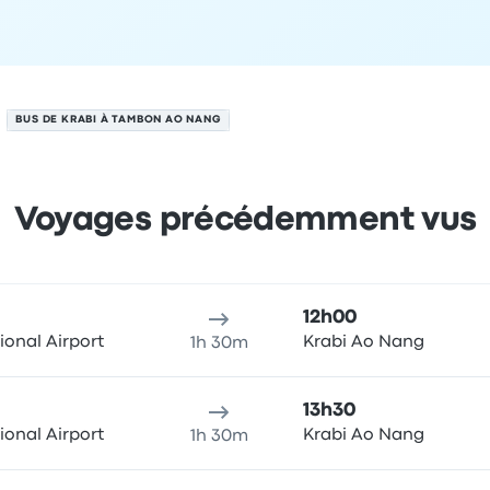
BUS DE KRABI À TAMBON AO NANG
Voyages précédemment vus
g le 7 août
u de départ
Durée du voyage
Heure d'arrivée
Lieu d'arrivée
R
12h00
ional Airport
Krabi Ao Nang
1h 30m
13h30
ional Airport
Krabi Ao Nang
1h 30m