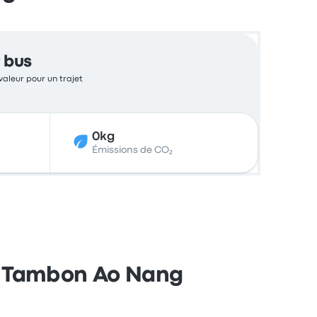
 bus
valeur pour un trajet
0kg
Émissions de CO₂
 à Tambon Ao Nang