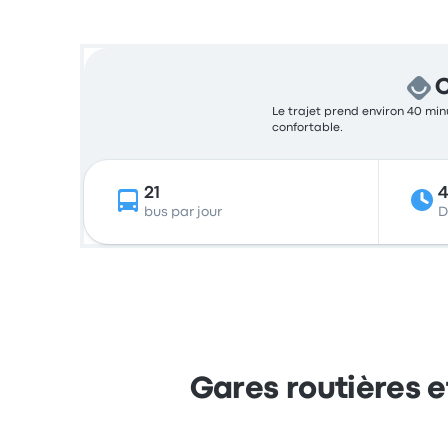
C
Le trajet prend environ 40 minu
confortable.
21
bus par jour
D
Gares routières 