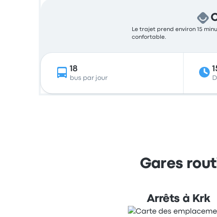
C
Le trajet prend environ 15 minu
confortable.
18
bus par jour
D
Gares rout
Arrêts à Krk