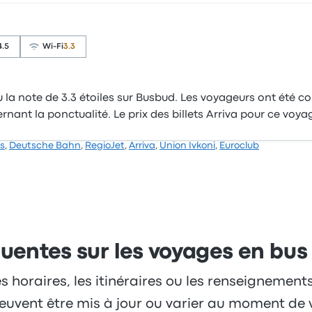
4.5
Wi-Fi
3.3
 la note de 3.3 étoiles sur Busbud. Les voyageurs ont été con
cernant la ponctualité. Le prix des billets Arriva pour ce v
s
,
Deutsche Bahn
,
RegioJet
,
Arriva
,
Union Ivkoni
,
Euroclub
uentes sur les voyages en bus
es horaires, les itinéraires ou les renseignement
 peuvent être mis à jour ou varier au moment de 