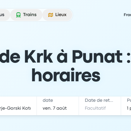
us
Trains
Lieux
Fra
e Krk à Punat : 
horaires
date
Date de retour
P