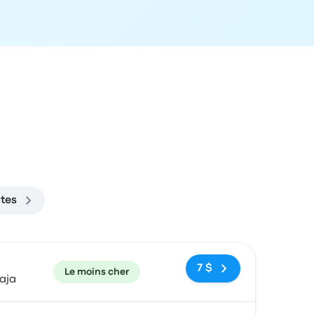
ates
ecommandé
Prix et lien de réservation
7 $
Le moins cher
aja