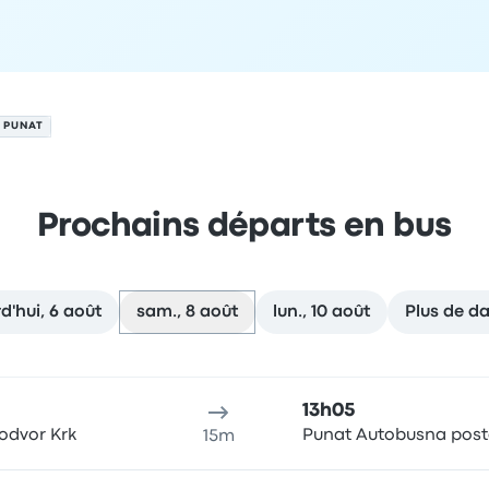
À PUNAT
Prochains départs en bus
d'hui, 6 août
sam., 8 août
lun., 10 août
Plus de d
u de départ
Durée du voyage
Heure d'arrivée
Lieu d'arrivée
R
13h05
odvor Krk
Punat Autobusna post
15m