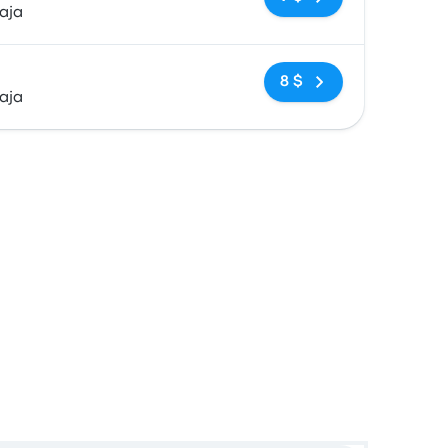
aja
Pas de balises
8 $
aja