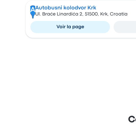
Autobusni kolodvor Krk
A
Ul. Braće Linardića 2, 51500, Krk, Croatia
Voir la page
C