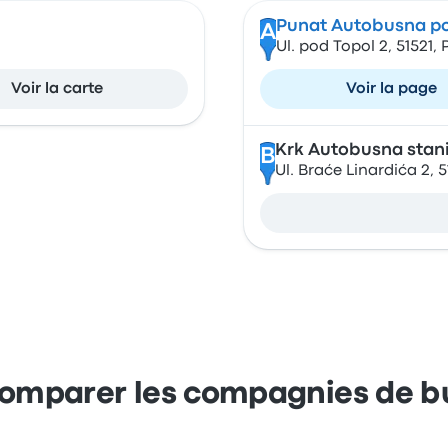
Punat Autobusna po
A
Ul. pod Topol 2, 51521,
Voir la carte
Voir la page
Krk Autobusna stan
B
Ul. Braće Linardića 2, 
omparer les compagnies de b