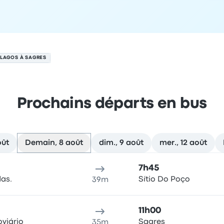
 LAGOS À SAGRES
Prochains départs en bus
oût
Demain, 8 août
dim., 9 août
mer., 12 août
ût
u de départ
Durée du voyage
Heure d'arrivée
Lieu d'arrivée
R
7h45
das.
Sítio Do Poço
39m
11h00
viário
Sagres
35m