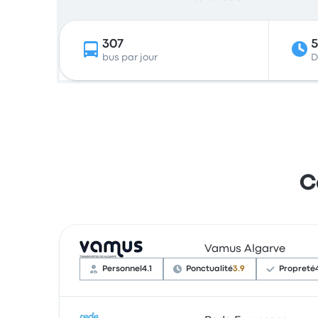
307
bus par jour
D
C
Vamus Algarve
Personnel
4.1
Ponctualité
3.9
Propreté