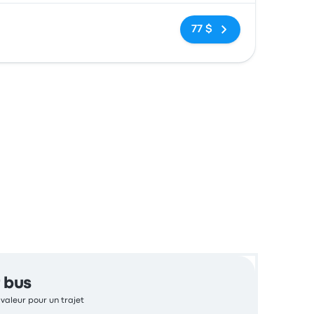
Pas de balises
77 $
 bus
 valeur pour un trajet