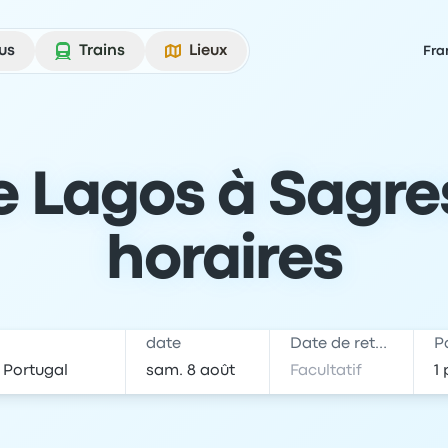
us
Trains
Lieux
Fra
Lagos à Sagres 
horaires
date
Date de retour
P