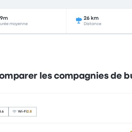
59m
26 km
urée moyenne
Distance
omparer les compagnies de b
4.6
Wi-Fi
2.8