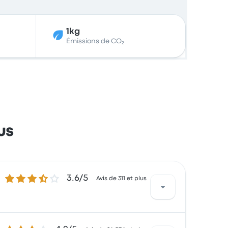
1kg
Émissions de CO₂
us
3.6 sur 5 étoiles
3.6/5
Avis de 311 et plus