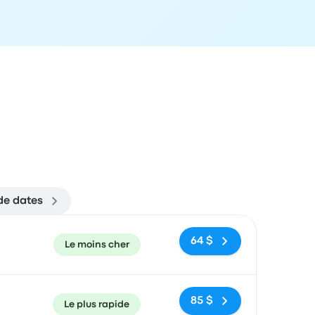
de dates
ecommandé
Prix et lien de réservation
64 $
Le moins cher
85 $
Le plus rapide