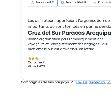
Personnel
4.7
Ponctualité
4.3
Propreté
Les utilisateurs apprécient l'organisation 
importants ou sont tombés en panne pendant 
Cruz del Sur Paracas Arequipa 
Bonne organisation pour l’embarquement des
voyageurs et l’enregistrement des bagages. Seul
problème le bus est arrivé 2h30 en retard
3.0 sur 5 étoiles
Caroline F.
28 avril 2024
Compagnies de bus par pays, PE :
FlixBus
,
Superciva
,
La