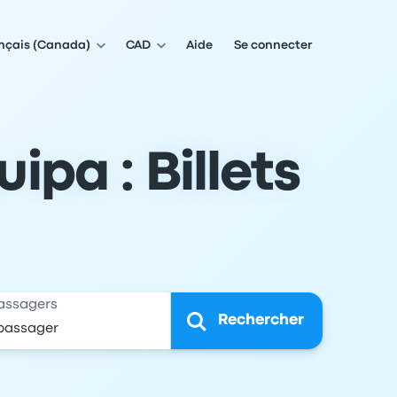
nçais (Canada)
CAD
Aide
Se connecter
pa : Billets
assagers
Rechercher