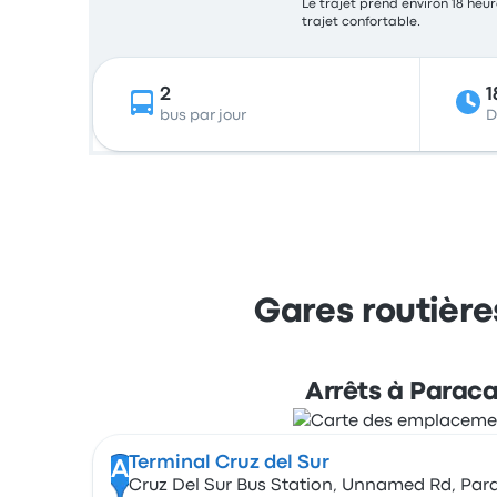
Le trajet prend environ 18 heur
trajet confortable.
2
1
bus par jour
D
Gares routière
Arrêts à Parac
Terminal Cruz del Sur
A
Cruz Del Sur Bus Station, Unnamed Rd, Para