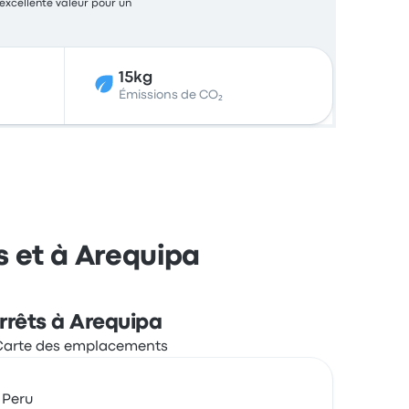
 excellente valeur pour un
15kg
Émissions de CO₂
s et à Arequipa
rrêts à Arequipa
 Peru