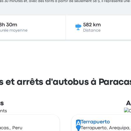
es 30 minutes et, avec des tarifs à partir de seulement 58 $, il représente une
8h 30m
582 km
urée moyenne
Distance
s et arrêts d'autobus à Paraca
as
A
Terrapuerto
A
cas,, Peru
Terrapuerto, Arequipa,