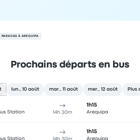
E PARACAS À AREQUIPA
Prochains départs en bus
t
lun., 10 août
mar., 11 août
mer., 12 août
Plus 
9 août
u de départ
Durée du voyage
Heure d'arrivée
Lieu d'arrivée
R
1h15
Bus Station
Arequipa
14h 30m
1h15
Bus Station
Arequipa
14h 30m