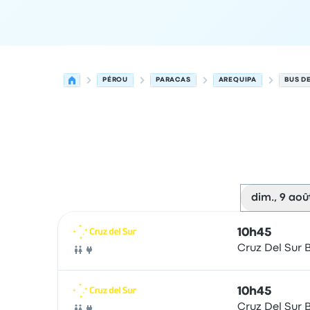
PÉROU
PARACAS
AREQUIPA
BUS D
dim., 9 aoû
Prochains départs de Paracas vers Arequipa le 
Opéré par
Type de véhicule
Heure de départ
Lie
10h45
Cruz Del Sur 
Bus
10h45
Cruz Del Sur 