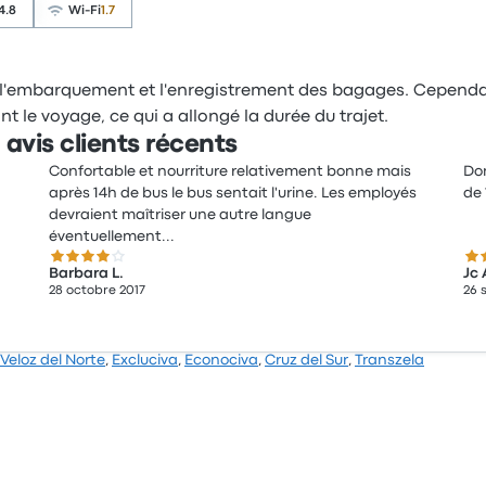
4.8
Wi-Fi
1.7
de l'embarquement et l'enregistrement des bagages. Cependa
le voyage, ce qui a allongé la durée du trajet.
avis clients récents
Confortable et nourriture relativement bonne mais
Dom
après 14h de bus le bus sentait l'urine. Les employés
de 
devraient maîtriser une autre langue
éventuellement...
4.0 sur 5 étoiles
4.0
Barbara L.
Jc 
28 octobre 2017
26 
 Veloz del Norte
,
Excluciva
,
Econociva
,
Cruz del Sur
,
Transzela