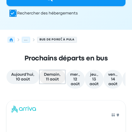
Rechercher des hébergements
...
BUS DE POREČ À PULA
Prochains départs en bus
Aujourd'hui,
Demain,
mer.,
jeu.,
ven.,
sa
10 août
11 août
12
13
14
août
août
août
a
Prochains départs de Poreč vers Pula le 11 août
Opéré par
Type de véhicule
Heure de départ
Lieu de dép
Bus