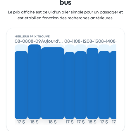
bus
Le prix affiché est celui d'un aller simple pour un passager et
est établi en fonction des recherches antérieures.
MEILLEUR PRIX TROUVÉ
08-08
08-09
Aujourd'hui
08-11
08-12
08-13
08-14
08-15
17 $
18 $
18 $
17 $
17 $
18 $
17 $
17 $