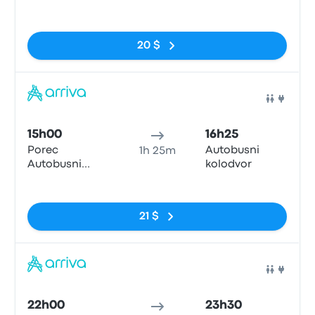
kolodvor
Pas de balises
20 $
Bus
15h00
16h25
Porec
Autobusni
1h 25m
Autobusni
kolodvor
kolodvor
Pas de balises
21 $
Bus
22h00
23h30