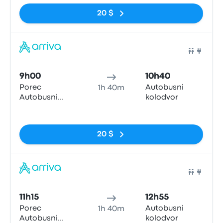
20 $
Bus
9h00
10h40
Porec
Autobusni
1h 40m
Autobusni
kolodvor
kolodvor
Pas de balises
20 $
Bus
11h15
12h55
Porec
Autobusni
1h 40m
Autobusni
kolodvor