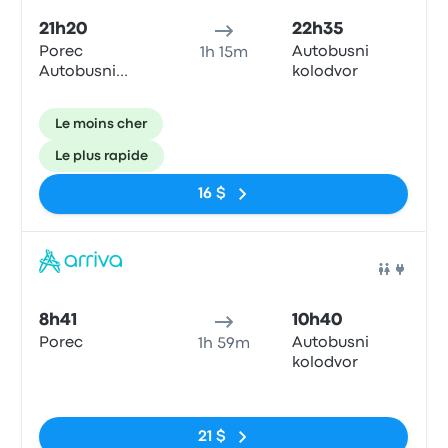
21h20
22h35
Porec
Autobusni
1h 15m
Autobusni
kolodvor
kolodvor
Le moins cher
Le plus rapide
16 $
Bus
8h41
10h40
Porec
Autobusni
1h 59m
kolodvor
Pas de balises
21 $