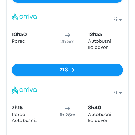
Bus
10h50
12h55
Porec
Autobusni
2h 5m
kolodvor
Pas de balises
21 $
Bus
7h15
8h40
Porec
Autobusni
1h 25m
Autobusni
kolodvor
kolodvor
Pas de balises