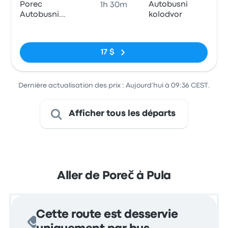
Porec
Autobusni
1h 30m
Autobusni
kolodvor
kolodvor
Pas de balises
17 $
Dernière actualisation des prix : Aujourd’hui à 09:36 CEST.
Afficher tous les départs
Aller de Poreč à Pula
Cette route est desservie