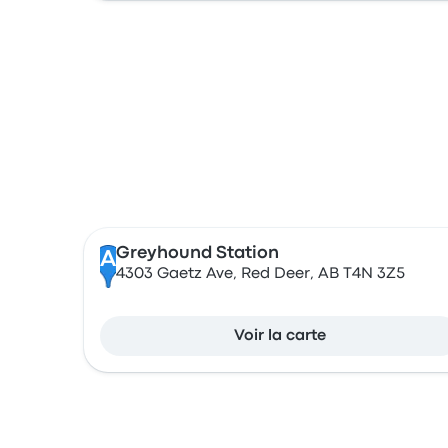
Greyhound Station
A
4303 Gaetz Ave, Red Deer, AB T4N 3Z5
Voir la carte