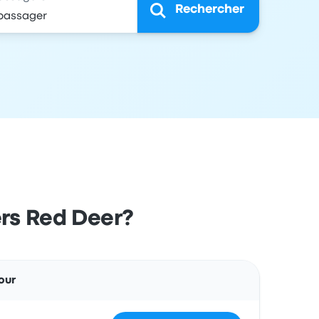
Rechercher
ers Red Deer?
Actions
our