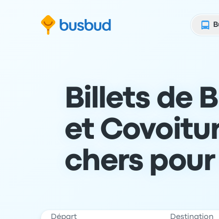
 au formulaire de recherche
Aller au pied de page
Aller au contenu
B
Billets de 
et Covoitu
chers pour
Départ
Destination