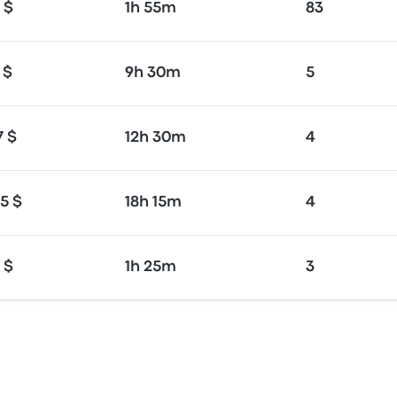
 $
1h 55m
83
 $
9h 30m
5
7 $
12h 30m
4
5 $
18h 15m
4
 $
1h 25m
3