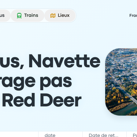
us
Trains
Lieux
Fra
Bus, Navette
rage pas
 Red Deer
date
Date de retour
P