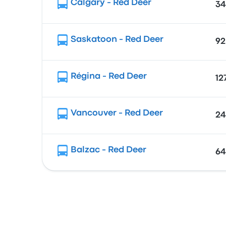
Calgary - Red Deer
34
Saskatoon - Red Deer
92
Régina - Red Deer
12
Vancouver - Red Deer
24
Balzac - Red Deer
64