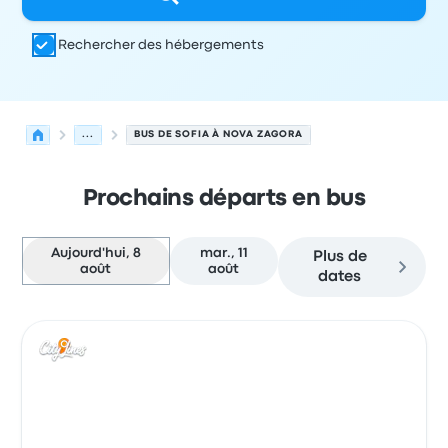
Rechercher des hébergements
...
BUS DE SOFIA À NOVA ZAGORA
Prochains départs en bus
Aujourd'hui, 8
mar., 11
Plus de
août
août
dates
Prochains départs de Sofia vers Nova Zagora le 8 août
Opéré par
Type de véhicule
Heure de départ
Lieu de dép
Bus