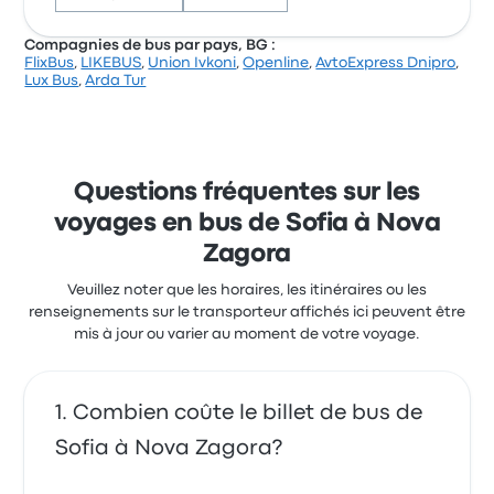
Compagnies de bus par pays, BG :
FlixBus
,
LIKEBUS
,
Union Ivkoni
,
Openline
,
AvtoExpress Dnipro
,
Sur un total de 497 avis, la compagnie a reçu la note
Lux Bus
,
Arda Tur
de 3.9 étoiles sur Busbud. Les voyageurs ont été
conquis par la propreté et l'accessibilité des billets,
mais ils se sont souvent plaints concernant les
prises électriques. Le prix des billets Infobus pour ce
voyage commencer à 40 $
Questions fréquentes sur les
voyages en bus de Sofia à Nova
Zagora
Veuillez noter que les horaires, les itinéraires ou les
renseignements sur le transporteur affichés ici peuvent être
mis à jour ou varier au moment de votre voyage.
Combien coûte le billet de bus de
Sofia à Nova Zagora?