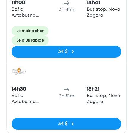
11h00
14h41
Sofia
Bus stop, Nova
3h 41m
Avtobusna
Zagora
Spirka
Le moins cher
Le plus rapide
34 $
Bus
14h30
18h21
Sofia
Bus stop, Nova
3h 51m
Avtobusna
Zagora
Spirka
Pas de balises
34 $