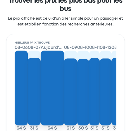
Trouver les prix les plus bas pour les
bus
Le prix affiché est celui d'un aller simple pour un passager et
est établi en fonction des recherches antérieures.
MEILLEUR PRIX TROUVÉ
08-06
08-07
Aujourd'hui
08-09
08-10
08-11
08-12
08-13
34 $
31 $
34 $
31 $
30 $
31 $
31 $
31 $