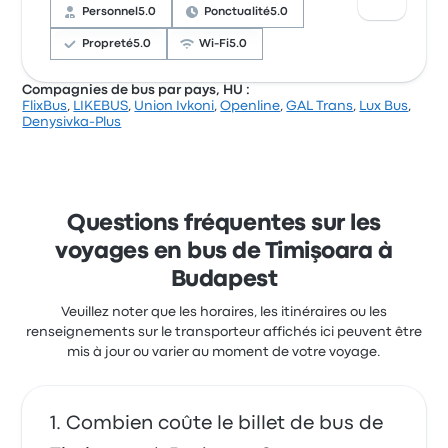
sont souvent plaints concernant le rapport qualité-
Personnel
5.0
Ponctualité
5.0
prix. Le prix des billets Express Busline pour ce
voyage commencer à 103 $
Propreté
5.0
Wi-Fi
5.0
Compagnies de bus par pays, HU :
FlixBus
,
LIKEBUS
,
Union Ivkoni
,
Openline
,
GAL Trans
,
Lux Bus
,
Sur un total de 7 avis, la compagnie a reçu la note de
Denysivka-Plus
3.8 étoiles sur Busbud. Les voyageurs ont été conquis
par le personnel et la ponctualité, mais ils se sont
souvent plaints concernant le lieu de départ. Le prix
des billets Comati PSG pour ce voyage commencer à
76 $
Questions fréquentes sur les
voyages en bus de Timişoara à
Budapest
Veuillez noter que les horaires, les itinéraires ou les
renseignements sur le transporteur affichés ici peuvent être
mis à jour ou varier au moment de votre voyage.
Combien coûte le billet de bus de