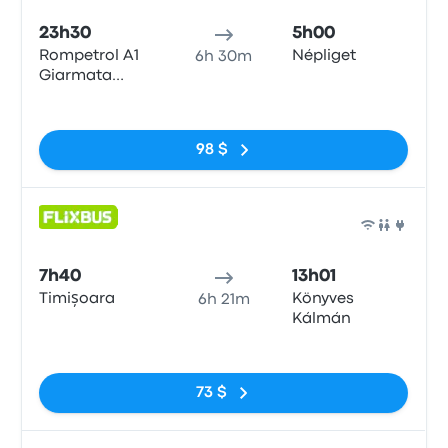
23h30
5h00
Rompetrol A1
Népliget
6h 30m
Giarmata
Dreapta A1
Pas de balises
98 $
Bus
7h40
13h01
Timișoara
Könyves
6h 21m
Kálmán
Pas de balises
73 $