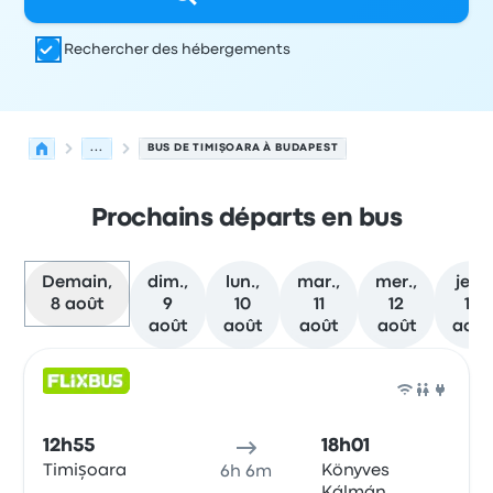
Rechercher des hébergements
...
BUS DE TIMIŞOARA À BUDAPEST
Prochains départs en bus
Demain,
dim.,
lun.,
mar.,
mer.,
jeu.,
8 août
9
10
11
12
13
août
août
août
août
août
Prochains départs de Timişoara vers Budapest le 8 août
Opéré par
Type de véhicule
Heure de départ
Lieu de dép
Bus
12h55
18h01
Timișoara
Könyves
6h 6m