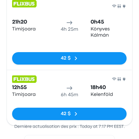
Bus
21h20
0h45
Timișoara
Könyves
4h 25m
Kálmán
Pas de balises
42 $
Bus
12h55
18h40
Timișoara
Kelenföld
6h 45m
Pas de balises
42 $
Dernière actualisation des prix : Today at 7:17 PM EEST.