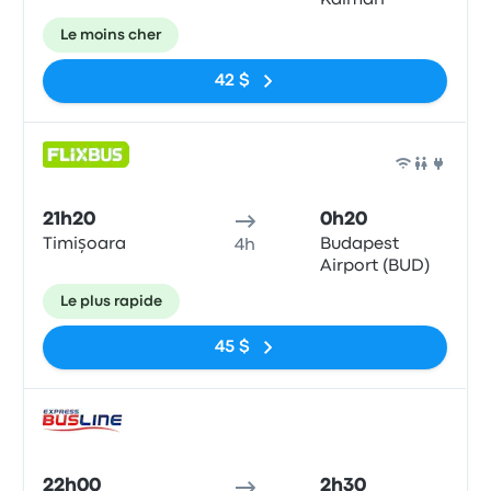
Kálmán
Le moins cher
42 $
Bus
21h20
0h20
Timișoara
Budapest
4h
Airport (BUD)
Le plus rapide
45 $
Bus
22h00
2h30