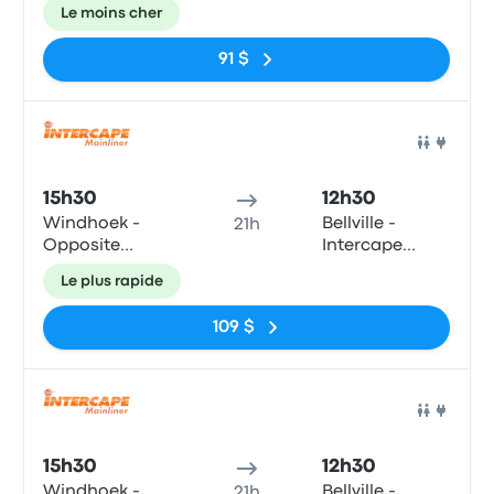
Intercape
Office, 8 Mabel
Le moins cher
office
Street (turnoff
from Durban
91 $
Road)
Bus
15h30
12h30
Windhoek -
Bellville -
21h
Opposite
Intercape
Intercape
Office, 8 Mabel
Le plus rapide
office
Street (turnoff
from Durban
109 $
Road)
Bus
15h30
12h30
Windhoek -
Bellville -
21h