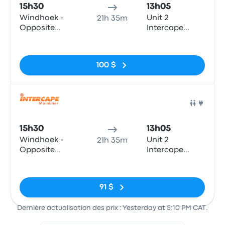
15h30
13h05
Windhoek -
Unit 2
21h 35m
Opposite
Intercape
Intercape
Office, Old
Pas de balises
office
Marine Drive
(Cape Town
100 $
Station)
Bus
15h30
13h05
Windhoek -
Unit 2
21h 35m
Opposite
Intercape
Intercape
Office, Old
Pas de balises
office
Marine Drive
(Cape Town
91 $
Station)
Dernière actualisation des prix : Yesterday at 5:10 PM CAT.