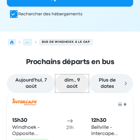
Rechercher des hébergements
...
BUS DE WINDHOEK À LE CAP
Prochains départs en bus
Aujourd'hui, 7
dim., 9
Plus de
août
août
dates
Prochains départs de Windhoek vers Le Cap le 9 août
Opéré par
Type de véhicule
Heure de départ
Lieu de dép
Bus
15h30
12h30
Windhoek -
Bellville -
21h
Opposite
Intercape