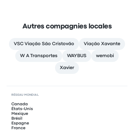
Autres compagnies locales
VSC Viação São Cristovão
Viação Xavante
W A Transportes
WAYBUS
wemobi
Xavier
RÉSEAU MONDIAL
Canada
États-Unis
Mexique
Brésil
Espagne
France