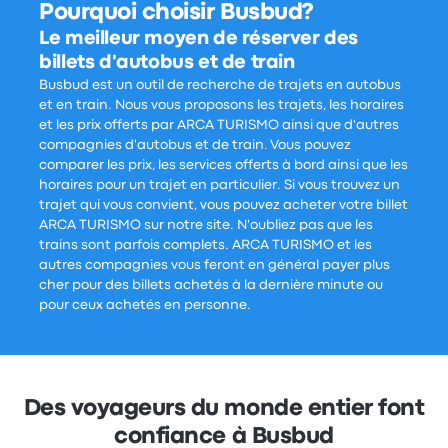
Pourquoi choisir Busbud?
Le meilleur moyen de réserver des
billets d'autobus et de train
Busbud est un outil de recherche de trajets en autobus
et en train. Nous vous proposons les trajets, les horaires
et les prix offerts par ARCA TURISMO ainsi que d'autres
compagnies d'autobus et de train. Vous pouvez
comparer les prix, les services offerts à bord ainsi que les
horaires pour un trajet en particulier. Si vous trouvez un
trajet qui vous convient, vous pouvez acheter votre billet
ARCA TURISMO sur notre site. N'oubliez pas que les
trains sont parfois complets. ARCA TURISMO et les
autres compagnies vous feront en général payer plus
cher pour des billets achetés à la dernière minute ou
pour ceux achetés en personne.
Des voyageurs du monde entier font
confiance à Busbud