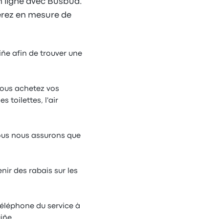
n ligne avec Busbud.
 serez en mesure de
iñe afin de trouver une
vous achetez vos
 toilettes, l'air
nous nous assurons que
nir des rabais sur les
téléphone du service à
iñe.