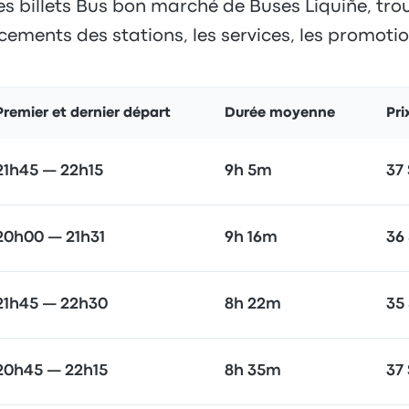
es billets Bus bon marché de Buses Liquiñe, trouv
cements des stations, les services, les promotion
Premier et dernier départ
Durée moyenne
Pri
21h45 — 22h15
9h 5m
37
20h00 — 21h31
9h 16m
36
21h45 — 22h30
8h 22m
35
20h45 — 22h15
8h 35m
37