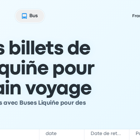
Bus
Fra
 billets de
iquiñe pour
ain voyage
s avec Buses Liquiñe pour des
date
Date de retour
P