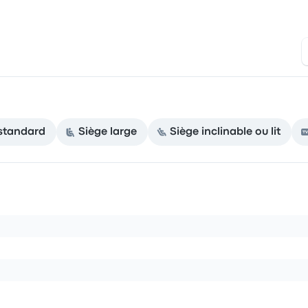
standard
Siège large
Siège inclinable ou lit