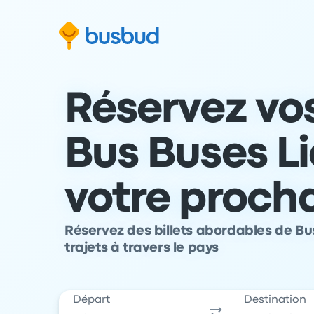
 au formulaire de recherche
Aller au pied de page
Aller au contenu
Réservez vos
Bus Buses L
votre proch
Réservez des billets abordables de Bu
trajets à travers le pays
Départ
Destination