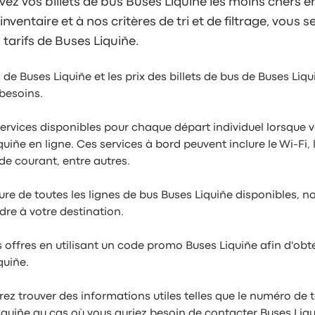
vez vos billets de bus Buses Liquiñe les moins chers e
inventaire et à nos critères de tri et de filtrage, vous
 tarifs de Buses Liquiñe.
 de Buses Liquiñe et les prix des billets de bus de Buses Liqu
besoins.
services disponibles pour chaque départ individuel lorsque 
uiñe en ligne. Ces services à bord peuvent inclure le Wi-Fi, les
 de courant, entre autres.
ure de toutes les lignes de bus Buses Liquiñe disponibles, 
dre à votre destination.
 offres en utilisant un code promo Buses Liquiñe afin d'obte
quiñe.
ez trouver des informations utiles telles que le numéro de 
Liquiñe au cas où vous auriez besoin de contacter Buses Liqu