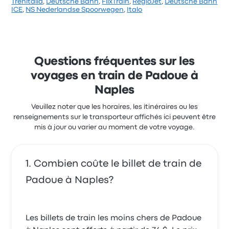
Trenitalia
,
Deutsche Bahn
,
FlixTrain
,
RegioJet
,
Deutsche Bahn
Sur un total de 27 avis, la compagnie a reçu la note
ICE
,
NS Nederlandse Spoorwegen
,
Italo
de 4.5 étoiles sur Busbud. Les voyageurs ont été
conquis par le personnel et les sièges, mais ils se
sont souvent plaints concernant le rapport qualité-
prix. Le prix des billets Italo pour ce voyage
commencer à 100 $
Questions fréquentes sur les
voyages en train de Padoue à
Naples
Veuillez noter que les horaires, les itinéraires ou les
renseignements sur le transporteur affichés ici peuvent être
mis à jour ou varier au moment de votre voyage.
Combien coûte le billet de train de
Padoue à Naples?
Les billets de train les moins chers de Padoue