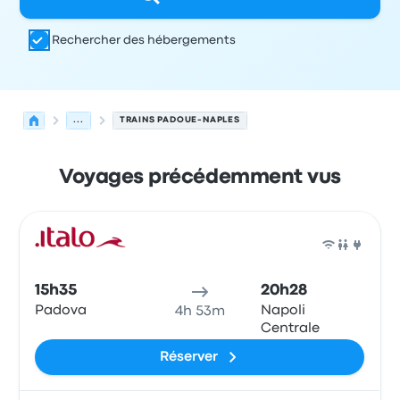
Rechercher des hébergements
...
TRAINS PADOUE-NAPLES
Voyages précédemment vus
Prochains départs de Padoue vers Naples le 10 août
Opéré par
Type de véhicule
Heure de départ
Lieu de dép
Train
15h35
20h28
Padova
Napoli
4h 53m
Centrale
Réserver