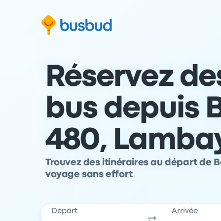
 au formulaire de recherche
Aller au pied de page
Aller au contenu
Réservez des
bus depuis 
480, Lamba
Trouvez des itinéraires au départ de B
voyage sans effort
Départ
Arrivée