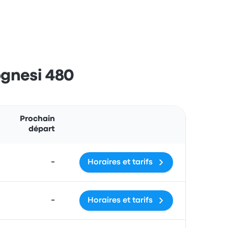
ognesi 480
Actions
Prochain
départ
-
Horaires et tarifs
-
Horaires et tarifs