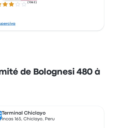
(
1062
)
8 sur 5 étoiles
uperciva
imité de Bolognesi 480 à
Terminal Chiclayo
C
Incas 165, Chiclayo, Peru