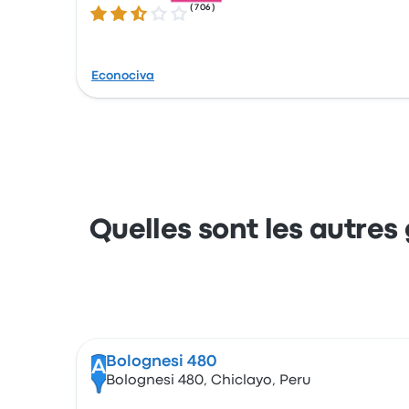
(
706
)
2.5 sur 5 étoiles
Econociva
Quelles sont les autres
Bolognesi 480
A
Bolognesi 480, Chiclayo, Peru