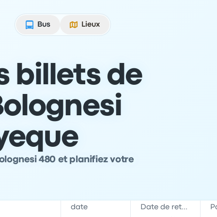
Bus
Lieux
 billets de
Bolognesi
yeque
olognesi 480 et planifiez votre
date
Date de retour
P