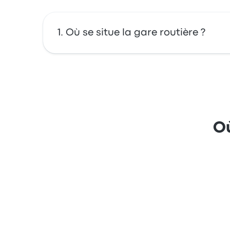
Où se situe la gare routière ?
Bolognesi 480 est situé à : Bolognesi 480 Chi
Où