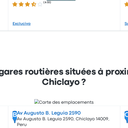
(
633
)
3.6 sur 5 étoiles
2.
Excluciva
S
 gares routières situées à prox
Chiclayo ?
Av Augusto B. Leguia 2590
B
Av Augusto B. Leguia 2590, Chiclayo 14009,
Peru