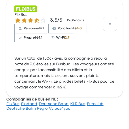
FlixBus
3.5 sur 5 étoiles
3.5/5
15 067 avis
Personnel
4.1
Ponctualité
4.0
Propreté
4.1
Wi-Fi
2.7
Sur un total de 15067 avis, la compagnie a reçu la
note de 3.5 étoiles sur Busbud. Les voyageurs ont été
conquis par l'accessibilité des billets et la
température, mais ils se sont souvent plaints
concernant le Wi-Fi. Le prix des billets FlixBus pour ce
voyage commencer à 162 €
Compagnies de bus en NL :
FlixBus
,
Sindbad
,
Deutsche Bahn
,
KLR Bus
,
Euroclub
,
Deutsche Bahn Regio
,
Vy bus4you