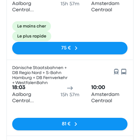
Aalborg
Amsterdam
15h 57m
Central
Centraal
Station
Le moins cher
Le plus rapide
75 €
Dänische Staatsbahnen +
DB Regio Nord + S-Bahn
Hamburg + DB Fernverkehr
+ WestfalenBahn
18:03
10:00
Aalborg
Amsterdam
15h 57m
Central
Centraal
Station
Pas de balises
81 €