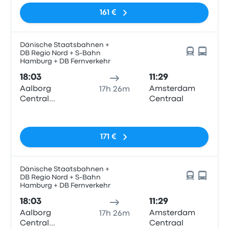
161 €
Dänische Staatsbahnen +
DB Regio Nord + S-Bahn
Hamburg + DB Fernverkehr
18:03
11:29
Aalborg
Amsterdam
17h 26m
Central
Centraal
Station
Pas de balises
171 €
Dänische Staatsbahnen +
DB Regio Nord + S-Bahn
Hamburg + DB Fernverkehr
18:03
11:29
Aalborg
Amsterdam
17h 26m
Central
Centraal