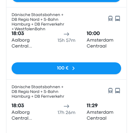
Dänische Staatsbahnen +
DB Regio Nord + S-Bahn
Hamburg + DB Fernverkehr
+ WestfalenBahn
18:03
10:00
Aalborg
Amsterdam
15h 57m
Central
Centraal
Station
Pas de balises
100 €
Dänische Staatsbahnen +
DB Regio Nord + S-Bahn
Hamburg + DB Fernverkehr
18:03
11:29
Aalborg
Amsterdam
17h 26m
Central
Centraal
Station
Pas de balises