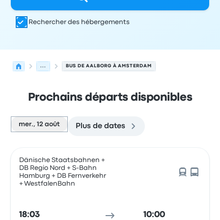
Rechercher des hébergements
...
BUS DE AALBORG À AMSTERDAM
Prochains départs disponibles
mer., 12 août
Plus de dates
Prochains départs de Aalborg vers Amsterdam le 12 aoû
Opéré par
Type de véhicule
Heure de départ
Lieu de dép
Dänische Staatsbahnen +
DB Regio Nord + S-Bahn
Hamburg + DB Fernverkehr
+ WestfalenBahn
18:03
10:00