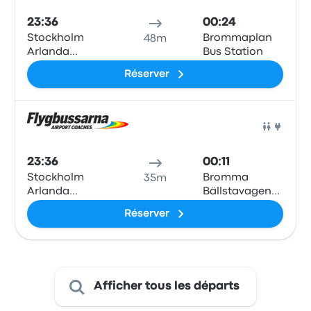
23:36
00:24
Stockholm
Brommaplan
48m
Arlanda
Bus Station
Airport
Réserver
Terminal 3/2,
Levanteslingan,
Stockholm
airport
Bus
Arlanda
23:36
00:11
Stockholm
Bromma
35m
Arlanda
Bällstavagen
Airport
(Mariehallskyrkan)
Réserver
Terminal 3/2,
Levanteslingan,
Stockholm
airport
Arlanda
Afficher tous les départs