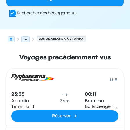
Rechercher des hébergements
...
BUS DE ARLANDA À BROMMA
Voyages précédemment vus
Prochains départs de Arlanda vers Bromma le 8 août
Opéré par
Type de véhicule
Heure de départ
Lieu de dép
Bus
23:35
00:11
Arlanda
Bromma
36m
Terminal 4
Bällstavagen
(Mariehallskyrkan)
Réserver