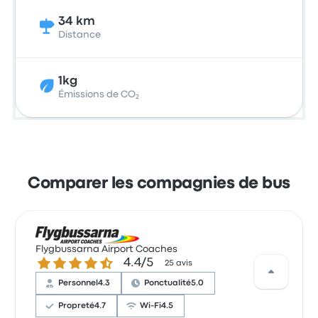
34 km
Distance
1kg
Émissions de CO₂
Comparer les compagnies de bus
Flygbussarna Airport Coaches
4.4 sur 5 étoiles
4.4/5
25 avis
Personnel
4.3
Ponctualité
5.0
Propreté
4.7
Wi-Fi
4.5