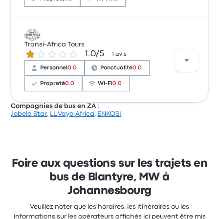
Sur un total de 7 avis, la compagnie a reçu la note de
1.5 étoiles sur Busbud. Les voyageurs ont été conquis
Transi-Africa Tours
1.0 sur 5 étoiles
1.0/5
par la température et la ponctualité, mais ils se sont
1 avis
souvent plaints concernant le lieu de départ. Le prix
Personnel
0.0
Ponctualité
0.0
des billets Ulemu Bus Service pour ce voyage
commencer à 81 €
Propreté
0.0
Wi-Fi
0.0
Compagnies de bus en ZA :
Jobela Star
,
LL Vaya Africa
,
ENKOSI
Sur un total de 1 avis, la compagnie a reçu la note de
1 étoiles sur Busbud. Les voyageurs ont été conquis
par le personnel et la ponctualité, mais ils se sont
souvent plaints concernant l'accessibilité des
billets. Le prix des billets Transi-Africa Tours pour ce
Foire aux questions sur les trajets en
voyage commencer à 101 €
bus de Blantyre, MW à
Johannesbourg
Veuillez noter que les horaires, les itinéraires ou les
informations sur les opérateurs affichés ici peuvent être mis