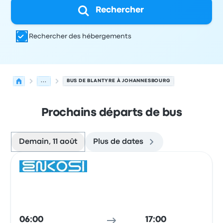
Rechercher
Rechercher des hébergements
...
BUS DE BLANTYRE À JOHANNESBOURG
Prochains départs de bus
Demain, 11 août
Plus de dates
Prochains départs de Blantyre vers Johannesbourg le 11
Opéré par
Type de véhicule
Heure de départ
Lieu de dép
Bus
06:00
17:00