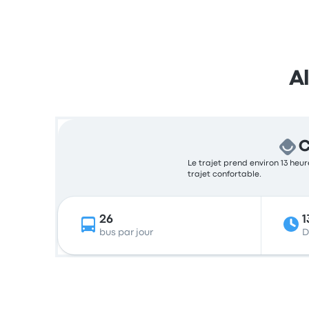
A
C
Le trajet prend environ 13 heur
trajet confortable.
26
1
bus par jour
D