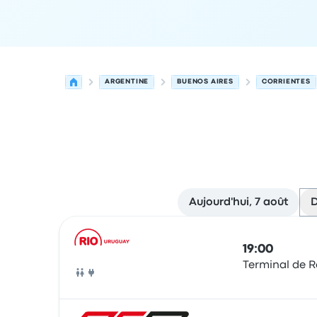
ARGENTINE
BUENOS AIRES
CORRIENTES
Aujourd'hui, 7 août
D
Prochains départs de Buenos Aires vers Corrient
Opéré par
Type de véhicule
Heure de départ
Lie
19:00
Terminal de R
Bus