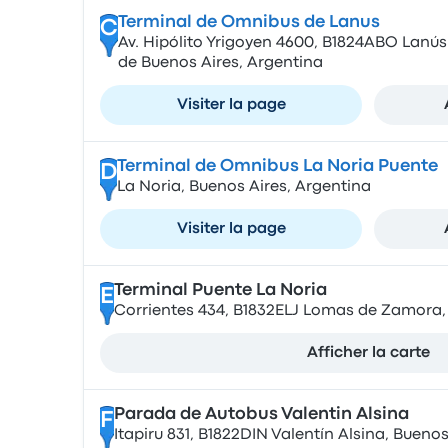
Terminal de Omnibus de Lanus
C
Av. Hipólito Yrigoyen 4600, B1824ABO Lan
de Buenos Aires, Argentina
Visiter la page
Terminal de Omnibus La Noria Puente
D
La Noria, Buenos Aires, Argentina
Visiter la page
Terminal Puente La Noria
E
Corrientes 434, B1832ELJ Lomas de Zamora,
Afficher la carte
Parada de Autobus Valentin Alsina
F
Itapiru 831, B1822DIN Valentín Alsina, Bueno