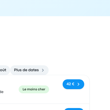
août
Plus de dates
commandé
Prix et lien de réservation
42 €
Le moins cher
de