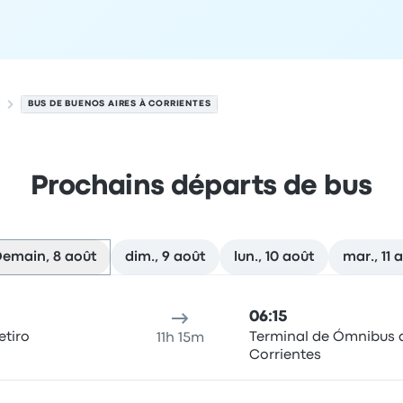
BUS DE BUENOS AIRES À CORRIENTES
Prochains départs de bus
emain, 8 août
dim., 9 août
lun., 10 août
mar., 11 
es le 8 août
u de départ
Durée du trajet
heure d'arrivée
Lieu d'arrivée
Re
06:15
etiro
Terminal de Ómnibus 
11h 15m
Corrientes