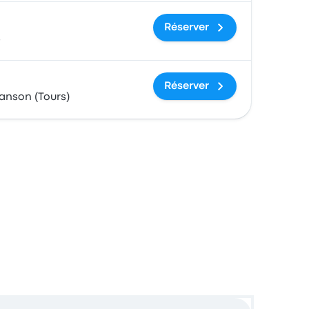
Réserver
s
Réserver
anson (Tours)