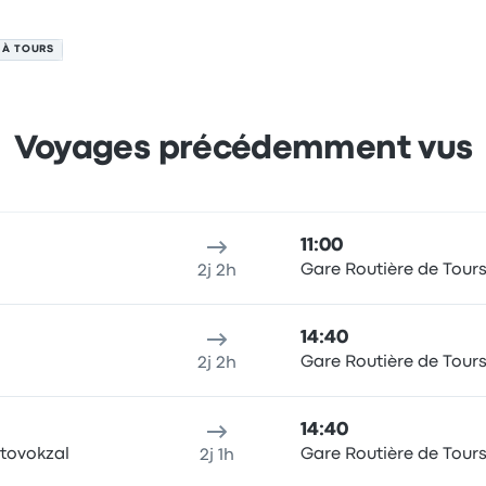
V À TOURS
Voyages précédemment vus
u de départ
Durée du trajet
heure d'arrivée
Lieu d'arrivée
Re
11:00
Gare Routière de Tour
2j 2h
14:40
Gare Routière de Tour
2j 2h
14:40
vtovokzal
Gare Routière de Tour
2j 1h