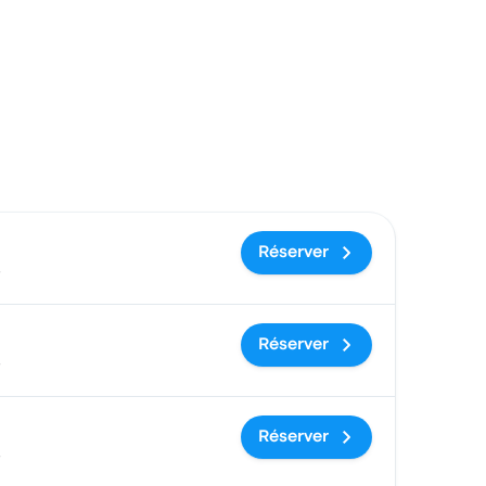
commandé
Prix et lien de réservation
Réserver
s
Réserver
s
Réserver
s