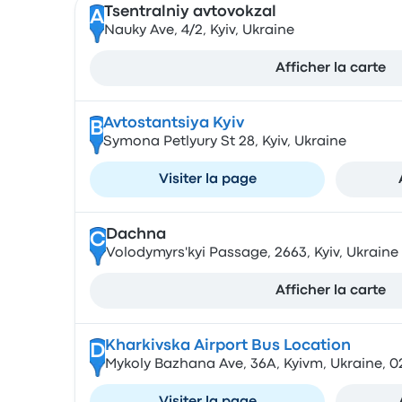
Tsentralniy avtovokzal
A
Nauky Ave, 4/2, Kyiv, Ukraine
Afficher la carte
Avtostantsiya Kyiv
B
Symona Petlyury St 28, Kyiv, Ukraine
Visiter la page
Dachna
C
Volodymyrs'kyi Passage, 2663, Kyiv, Ukraine
Afficher la carte
Kharkivska Airport Bus Location
D
Mykoly Bazhana Ave, 36А, Kyivm, Ukraine, 