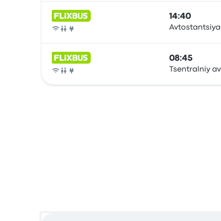
14:40
Avtostantsiya
Bus
08:45
Tsentralniy a
Bus