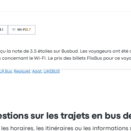
4.1
Wi-Fi
2.7
u la note de 3.5 étoiles sur Busbud. Les voyageurs ont été co
s concernant le Wi-Fi. Le prix des billets FlixBus pour ce v
LR Bus
,
RegioJet
,
Agat
,
LIKEBUS
stions sur les trajets en bus d
 les horaires, les itinéraires ou les informations