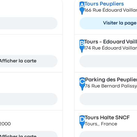
Tours Peupliers
A
166 Rue Édouard Vailla
Visiter la page
Tours - Edouard Vail
B
174 Rue Édouard Vailla
Afficher la carte
Parking des Peuplier
C
76 Rue Bernard Palissy
Tours Halte SNCF
D
02000
Tours,, France