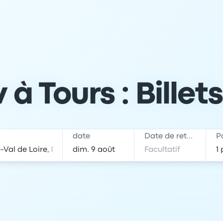
 à Tours : Billet
date
Date de retour
P