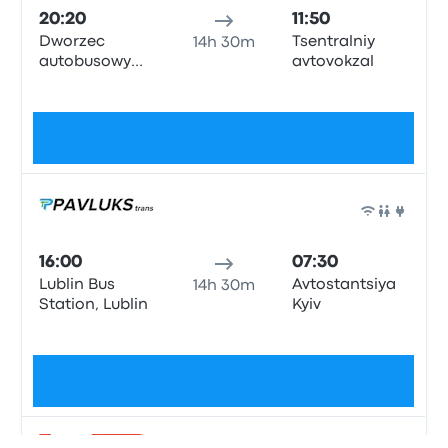
20:20
11:50
Dworzec
Tsentralniy
14h 30m
autobusowy
avtovokzal
Lublin
Pas de balises
52 €
Bus
16:00
07:30
Lublin Bus
Avtostantsiya
14h 30m
Station, Lublin
Kyiv
Pas de balises
55 €