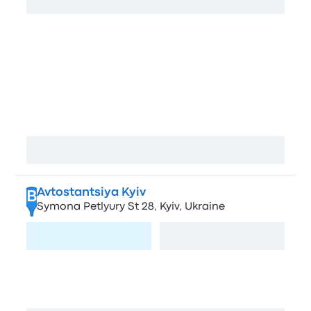
Afficher la carte
Arrêts à Kiev
Tsentralniy avtovokzal
A
Nauky Ave, 4/2, Kyiv, Ukraine
Afficher la carte
Avtostantsiya Kyiv
B
Symona Petlyury St 28, Kyiv, Ukraine
Visiter la page
Afficher la carte
Dachna
C
Volodymyrs'kyi Passage, 2663, Kyiv, Ukraine