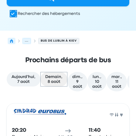
Rechercher des hébergements
...
BUS DE LUBLIN À KIEV
Prochains départs de bus
Aujourd'hui,
Demain,
dim.,
lun.,
mar.,
me
7 août
8 août
9
10
11
août
août
août
a
Prochains départs de Lublin vers Kiev le 8 août
Opéré par
Type de véhicule
Heure de départ
Lieu de dép
Bus
20:20
11:40