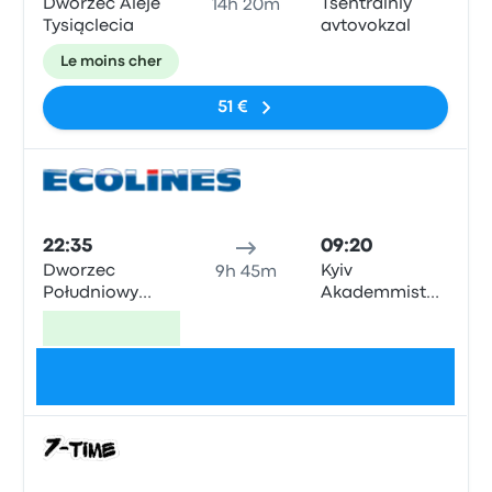
Dworzec Aleje
Tsentralniy
14h 20m
Tysiąclecia
avtovokzal
Le moins cher
51 €
Bus
22:35
09:20
Dworzec
Kyiv
9h 45m
Południowy
Akademmistechko
PKS
Bus Stop
Le plus rapide
55 €
Bus