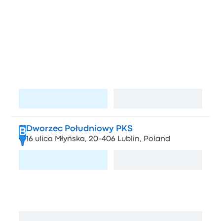
Lublin et Kiev
Arrêts à Lublin
Dworzec Główny PKS
A
6 ulica Nowy Plac Targowy, 20-120 Lublin,
Poland
Visiter la page
Afficher la carte
Dworzec Południowy PKS
B
16 ulica Młyńska, 20-406 Lublin, Poland
Visiter la page
Afficher la carte
Dworzec Główny PKS
C
Aleja Tysiąclecia 6, 20-121 Lublin, Poland