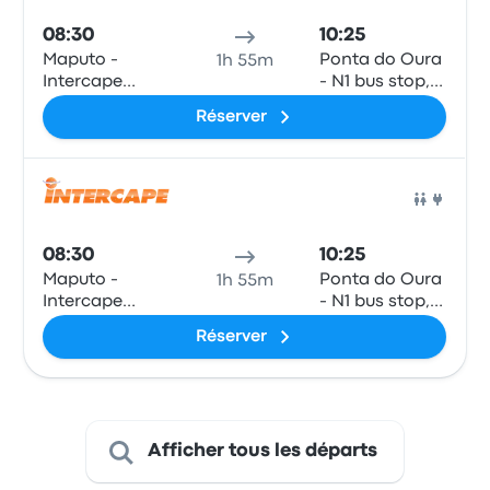
08:30
10:25
Maputo -
Ponta do Oura
1h 55m
Intercape
- N1 bus stop,
Office, 25 De
from Map after
Réserver
Setembro no.
turn off onto
1129 r/c
R403, from
Kosi Bay
before turn off
Bus
onto R403
08:30
10:25
Maputo -
Ponta do Oura
1h 55m
Intercape
- N1 bus stop,
Office, 25 De
from Map after
Réserver
Setembro no.
turn off onto
1129 r/c
R403, from
Kosi Bay
before turn off
onto R403
Afficher tous les départs