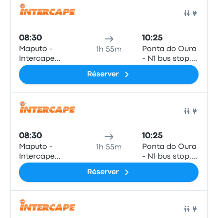
Kosi Bay
before turn off
Bus
onto R403
08:30
10:25
Maputo -
Ponta do Oura
1h 55m
Intercape
- N1 bus stop,
Office, 25 De
from Map after
Réserver
Setembro no.
turn off onto
1129 r/c
R403, from
Kosi Bay
before turn off
Bus
onto R403
08:30
10:25
Maputo -
Ponta do Oura
1h 55m
Intercape
- N1 bus stop,
Office, 25 De
from Map after
Réserver
Setembro no.
turn off onto
1129 r/c
R403, from
Kosi Bay
before turn off
Bus
onto R403