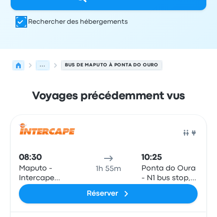
Rechercher des hébergements
...
BUS DE MAPUTO À PONTA DO OURO
Voyages précédemment vus
Prochains départs de Maputo vers Ponta do Ouro le 9 a
Opéré par
Type de véhicule
Heure de départ
Lieu de dép
Bus
08:30
10:25
Maputo -
Ponta do Oura
1h 55m
Intercape
- N1 bus stop,
Office, 25 De
from Map after
Réserver
Setembro no.
turn off onto
1129 r/c
R403, from