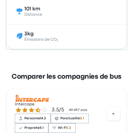
101 km
Distance
3kg
Émissions de CO₂
Comparer les compagnies de bus
Intercape
3.5 sur 5 étoiles
3.5/5
49 497 avis
Personnel
4.3
Ponctualité
3.1
Propreté
4.1
Wi-Fi
1.3