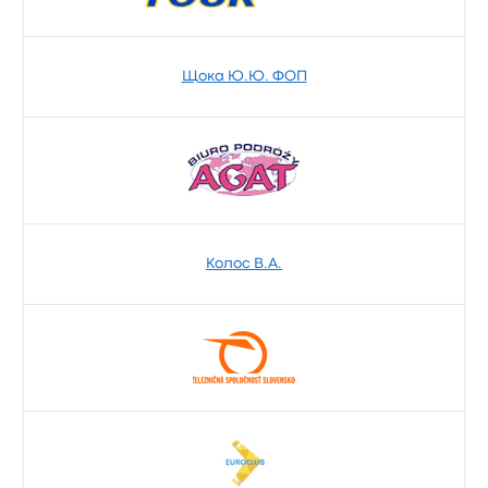
Щока Ю.Ю. ФОП
Колос В.А.