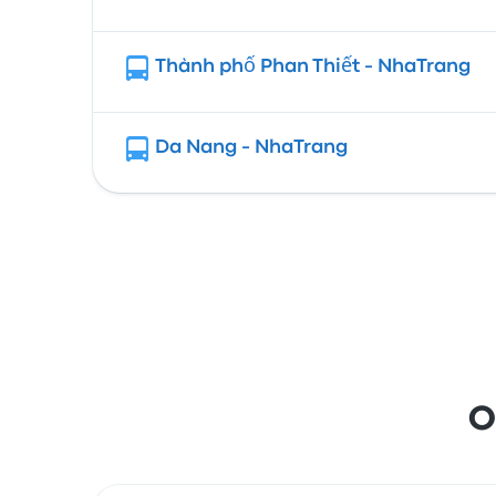
Thành phố Phan Thiết - NhaTrang
Da Nang - NhaTrang
O