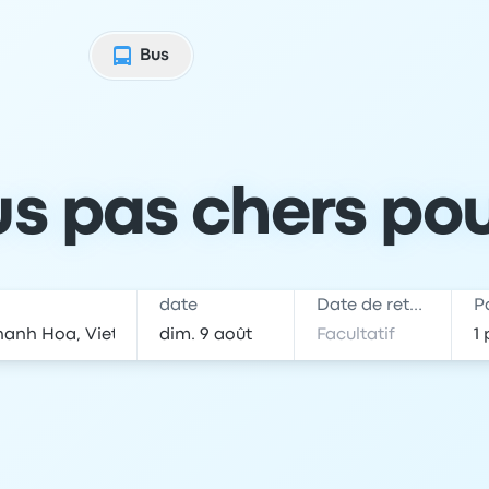
Bus
Bus pas chers p
date
Date de retour
P