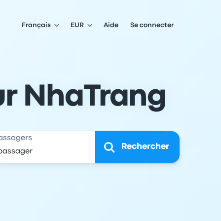
Français
EUR
Aide
Se connecter
our NhaTrang
assagers
Rechercher