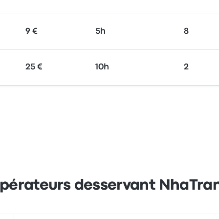
9 €
5h
8
25 €
10h
2
pérateurs desservant NhaTra