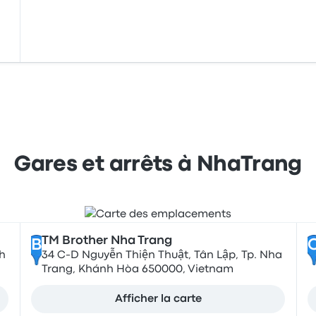
Gares et arrêts à NhaTrang
TM Brother Nha Trang
B
h
34 C-D Nguyễn Thiện Thuật, Tân Lập, Tp. Nha
Trang, Khánh Hòa 650000, Vietnam
Afficher la carte