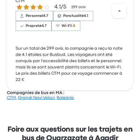
CTM
4.1 sur 5 étoiles
4.1/5
299 avis
Personnel
4.7
Ponctualité
4.1
Propreté
4.7
Wi-Fi
1.8
Sur un total de 299 avis, la compagnie a reçu la note
de 4.1 étoiles sur Busbud. Les voyageurs ont été
conquis par l'accessibilité des billets et le personnel,
mais ils se sont souvent plaints concernant le Wi-Fi.
Le prix des billets CTM pour ce voyage commencer à
22 €
Compagnies de bus en MA :
CTM
,
Grandi Navi Veloci
,
Baleària
Foire aux questions sur les trajets en
bus de Ouarzazate à Agadir