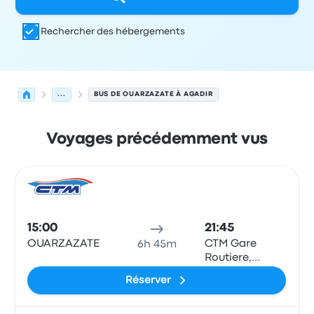
Rechercher des hébergements
...
BUS DE OUARZAZATE À AGADIR
Voyages précédemment vus
Prochains départs de Ouarzazate vers Agadir le 7 août
Opéré par
Type de véhicule
Heure de départ
Lieu de dép
Bus
15:00
21:45
OUARZAZATE
CTM Gare
6h 45m
Routiere,
Agadir
Réserver