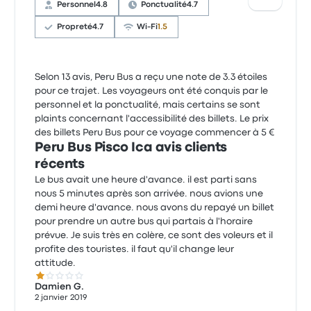
Personnel
4.8
Ponctualité
4.7
Propreté
4.7
Wi-Fi
1.5
Selon 13 avis, Peru Bus a reçu une note de 3.3 étoiles
pour ce trajet. Les voyageurs ont été conquis par le
personnel et la ponctualité, mais certains se sont
plaints concernant l'accessibilité des billets. Le prix
des billets Peru Bus pour ce voyage commencer à 5 €
Peru Bus Pisco Ica avis clients
récents
Le bus avait une heure d'avance. il est parti sans
nous 5 minutes après son arrivée. nous avions une
demi heure d'avance. nous avons du repayé un billet
pour prendre un autre bus qui partais à l'horaire
prévue. Je suis très en colère, ce sont des voleurs et il
profite des touristes. il faut qu'il change leur
attitude.
1.0 sur 5 étoiles
Damien G.
2 janvier 2019