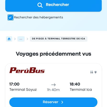
Rechercher
Rechercher des hébergements
...
DE PISCO À TERMINAL TERRESTRE DE ICA
Voyages précédemment vus
Prochains départs de Pisco vers Ica le 9 août
Opéré par
Type de véhicule
Heure de départ
Lieu de dép
Bus
17:00
18:40
Terminal Soyuz
Terminal Ica
1h 40m
Réserver