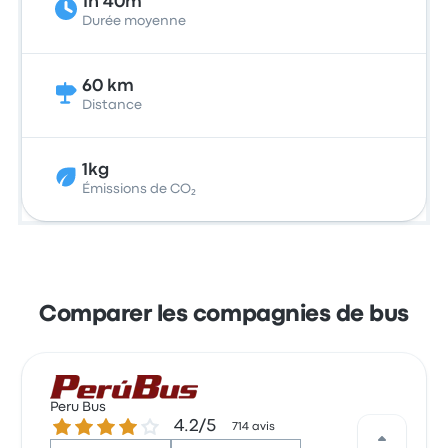
1h 40m
Durée moyenne
60 km
Distance
1kg
Émissions de CO₂
Comparer les compagnies de bus
Peru Bus
4.2 sur 5 étoiles
4.2/5
714 avis