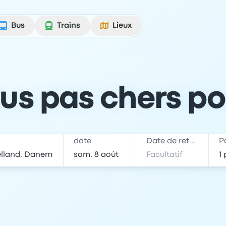
Bus
Trains
Lieux
Bus pas chers p
date
Date de retour
P