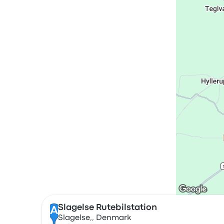
Slagelse Rutebilstation
A
Slagelse,, Denmark