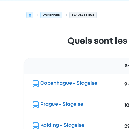
DANEMARK
SLAGELSE BUS
Quels sont les 
P
Itinéraire
Copenhague - Slagelse
9
Prague - Slagelse
1
Kolding - Slagelse
2