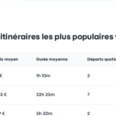
itinéraires les plus populaires
rix moyen
Durée moyenne
Départs quoti
 €
1h 10m
2
03 €
22h 25m
7
9 €
5h 30m
2