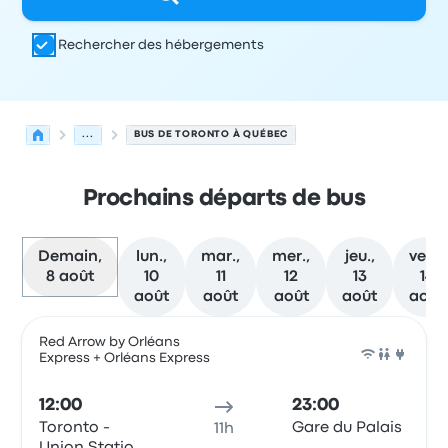
Rechercher des hébergements
...
BUS DE TORONTO À QUÉBEC
Prochains départs de bus
Demain,
lun.,
mar.,
mer.,
jeu.,
ven.,
8 août
10
11
12
13
14
août
août
août
août
août
Prochains départs de Toronto vers Québec le 8 août
Opéré par
Type de véhicule
Heure de départ
Lieu de dép
Red Arrow by Orléans
Express + Orléans Express
Bus
12:00
23:00
Toronto -
Gare du Palais
11h