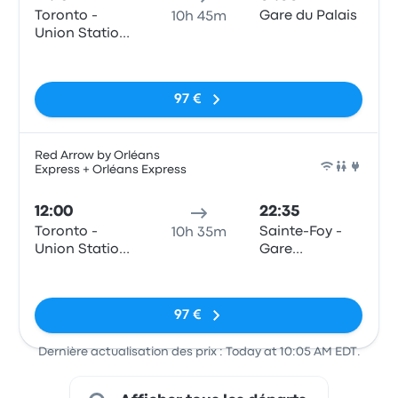
Toronto -
Gare du Palais
10h 45m
Union Station
Bus Terminal
Pas de balises
97 €
Red Arrow by Orléans
Express + Orléans Express
Bus
12:00
22:35
Toronto -
Sainte-Foy -
10h 35m
Union Station
Gare
Bus Terminal
d'autocars,
Pas de balises
3001 Chemin
des Quatre-
97 €
Bourgeois
Dernière actualisation des prix : Today at 10:05 AM EDT.