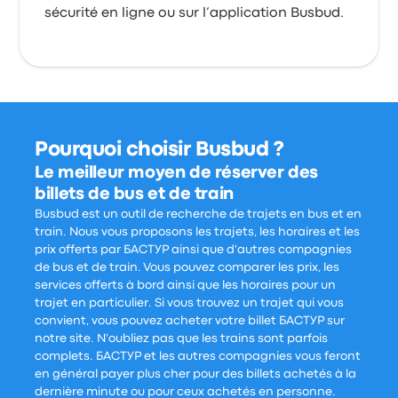
sécurité en ligne ou sur l’application Busbud.
Pourquoi choisir Busbud ?
Le meilleur moyen de réserver des
billets de bus et de train
Busbud est un outil de recherche de trajets en bus et en
train. Nous vous proposons les trajets, les horaires et les
prix offerts par БАСТУР ainsi que d'autres compagnies
de bus et de train. Vous pouvez comparer les prix, les
services offerts à bord ainsi que les horaires pour un
trajet en particulier. Si vous trouvez un trajet qui vous
convient, vous pouvez acheter votre billet БАСТУР sur
notre site. N'oubliez pas que les trains sont parfois
complets. БАСТУР et les autres compagnies vous feront
en général payer plus cher pour des billets achetés à la
dernière minute ou pour ceux achetés en personne.