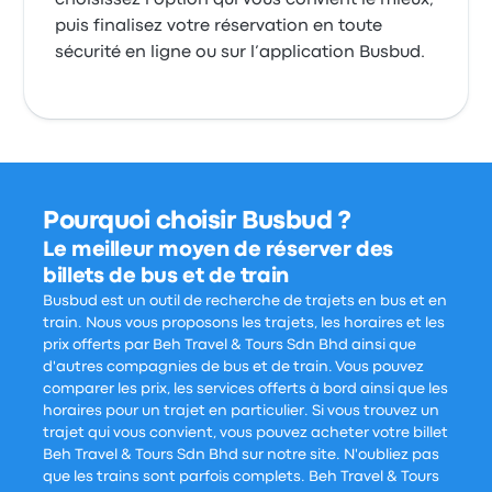
choisissez l’option qui vous convient le mieux,
puis finalisez votre réservation en toute
sécurité en ligne ou sur l’application Busbud.
Pourquoi choisir Busbud ?
Le meilleur moyen de réserver des
billets de bus et de train
Busbud est un outil de recherche de trajets en bus et en
train. Nous vous proposons les trajets, les horaires et les
prix offerts par Beh Travel & Tours Sdn Bhd ainsi que
d'autres compagnies de bus et de train. Vous pouvez
comparer les prix, les services offerts à bord ainsi que les
horaires pour un trajet en particulier. Si vous trouvez un
trajet qui vous convient, vous pouvez acheter votre billet
Beh Travel & Tours Sdn Bhd sur notre site. N'oubliez pas
que les trains sont parfois complets. Beh Travel & Tours