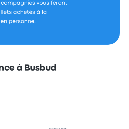
s compagnies vous feront
llets achetés à la
 en personne.
ance à Busbud