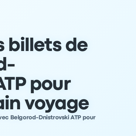
 billets de
d-
ATP pour
ain voyage
vec Belgorod-Dnistrovski ATP pour