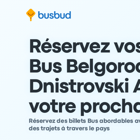
 au formulaire de recherche
Aller au pied de page
Aller au contenu
Réservez vos
Bus Belgoro
Dnistrovski 
votre proch
Réservez des billets Bus abordables a
des trajets à travers le pays