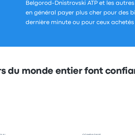
Belgorod-Dnistrovski ATP et les autre
en général payer plus cher pour des bi
dernière minute ou pour ceux achetés
s du monde entier font confi