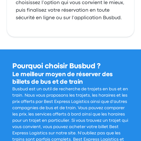
choisissez l’option qui vous convient le mieux,
puis finalisez votre réservation en toute
sécurité en ligne ou sur l’application Busbud.
Pourquoi choisir Busbud ?
Le meilleur moyen de réserver des
billets de bus et de train
Busbud est un outil de recherche de trajets en bus et en
train. Nous vous proposons les trajets, les horaires et les
prix offerts par Best Express Logistics ainsi que d'autres
compagnies de bus et de train. Vous pouvez comparer
les prix, les services offerts à bord ainsi que les horaires
pour un trajet en particulier. Si vous trouvez un trajet qui
vous convient, vous pouvez acheter votre billet Best
Express Logistics sur notre site. N'oubliez pas que les
trains sont parfois complets. Best Express Logistics et