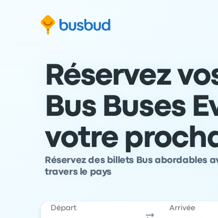
 au formulaire de recherche
Aller au pied de page
Aller au contenu
Réservez vos
Bus Buses E
votre proch
Réservez des billets Bus abordables a
travers le pays
Départ
Arrivée