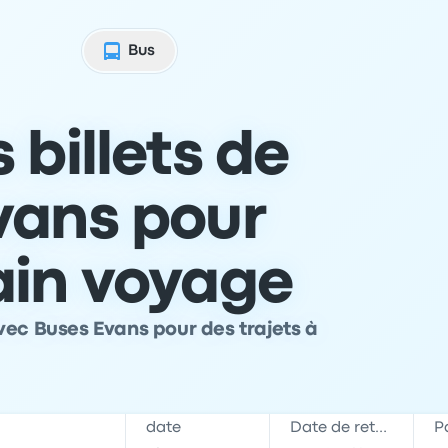
Bus
 billets de
vans pour
ain voyage
vec Buses Evans pour des trajets à
date
Date de retour
P