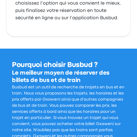
choisissez l’option qui vous convient le mieux,
puis finalisez votre réservation en toute
sécurité en ligne ou sur l’application Busbud.
Pourquoi choisir Busbud ?
Le meilleur moyen de réserver des
billets de bus et de train
Busbud est un outil de recherche de trajets en bus et en
train. Nous vous proposons les trajets, les horaires et les
prix offerts par Gxaweni ainsi que d'autres compagnies
de bus et de train. Vous pouvez comparer les prix, les
services offerts à bord ainsi que les horaires pour un
trajet en particulier. Si vous trouvez un trajet qui vous
convient, vous pouvez acheter votre billet Gxaweni sur
notre site. N'oubliez pas que les trains sont parfois
complets. Gxaweni et les autres compagnies vous