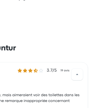
untur
3.7 sur 5 étoiles
3.7/5
19 avis
 mais aimeraient voir des toilettes dans les
et une remarque inappropriée concernant