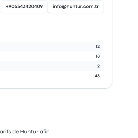
+905543420409
info@huntur.com.tr
12
18
2
43
arifs de Huntur afin