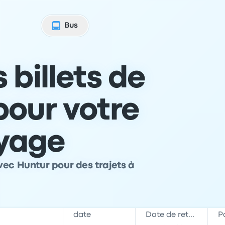
Bus
 billets de
pour votre
yage
vec Huntur pour des trajets à
date
Date de retour
P