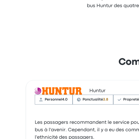
bus Huntur des quatr
Comm
Huntur
Personnel
4.0
Ponctualité
3.8
Propreté
Les passagers recommandent le service pour s
bus à l'avenir. Cependant, il y a eu des com
l'ethnicité des passagers.