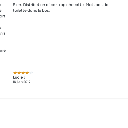
à
Bien. Distribution d’eau trop chouette. Mais pas de
e
toilette dans le bus.
art
e
ils
4.0 sur 5 étoiles
Lucie J.
18 juin 2019