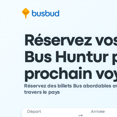
 au formulaire de recherche
Aller au pied de page
Aller au contenu
Réservez vos
Bus Huntur 
prochain vo
Réservez des billets Bus abordables a
travers le pays
Départ
Arrivée