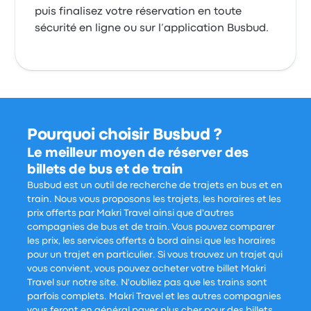
puis finalisez votre réservation en toute
sécurité en ligne ou sur l’application Busbud.
Pourquoi choisir Busbud ?
Le meilleur moyen de réserver des
billets de bus et de train
Busbud est un outil de recherche de trajets en bus et en
train. Nous vous proposons les trajets, les horaires et les
prix offerts par Makri Travel ainsi que d'autres
compagnies de bus et de train. Vous pouvez comparer
les prix, les services offerts à bord ainsi que les horaires
pour un trajet en particulier. Si vous trouvez un trajet qui
vous convient, vous pouvez acheter votre billet Makri
Travel sur notre site. N'oubliez pas que les trains sont
parfois complets. Makri Travel et les autres compagnies
vous feront en général payer plus cher pour des billets