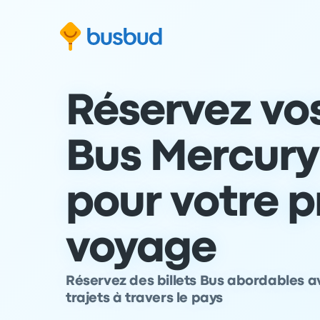
 au formulaire de recherche
Aller au pied de page
Aller au contenu
Réservez vos
Bus Mercury 
pour votre 
voyage
Réservez des billets Bus abordables a
trajets à travers le pays