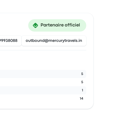
Partenaire officiel
99938088
outbound@mercurytravels.in
5
5
1
14