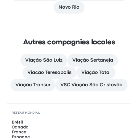
Novo Rio
Autres compagnies locales
Viação São Luiz
Viação Sertaneja
Viacao Teresopolis
Viação Total
Viação Transur
VSC Viação São Cristovão
RÉSEAU MONDIAL
Brésil
Canada
France
Espagne