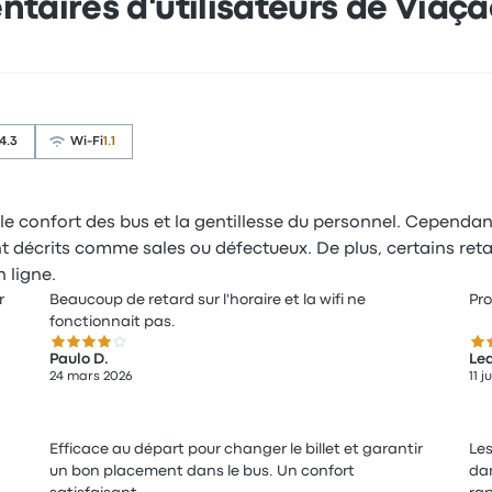
aires d'utilisateurs de Viaç
4.3
Wi-Fi
1.1
 le confort des bus et la gentillesse du personnel. Cependa
nt décrits comme sales ou défectueux. De plus, certains reta
 ligne.
r
Beaucoup de retard sur l'horaire et la wifi ne
Pro
fonctionnait pas.
4.0 sur 5 étoiles
4.0
Paulo D.
Lea
24 mars 2026
11 j
Efficace au départ pour changer le billet et garantir
Les
un bon placement dans le bus. Un confort
dan