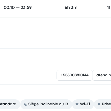
00:10 — 23:59
6h 3m
11
+558008810144
atendi
standard
Siège inclinable ou lit
Wi-Fi
Pris