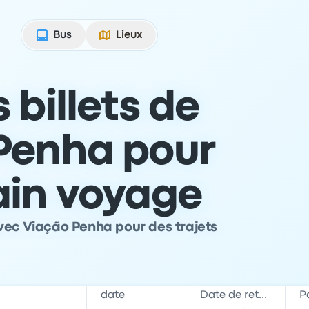
Bus
Lieux
 billets de
Penha pour
ain voyage
vec Viação Penha pour des trajets
date
Date de retour
P