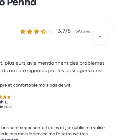
ão Penha
3.7 sur 5 étoiles
3.7/5
593 avis
nt, plusieurs avis mentionnent des problèmes
rds ont été signalés par les passagers ainsi
pre et confortable mais pas de wifi
 sur 5 étoiles
h L.
uin 2026
 bus sont super confortables et j’ai oublié ma valise
s le bus mais le service me l’a retrouvé très