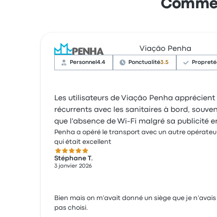
Comment
Viação Penha
Personnel
4.4
Ponctualité
3.5
Propreté
Les utilisateurs de Viação Penha apprécient
récurrents avec les sanitaires à bord, souve
que l'absence de Wi-Fi malgré sa publicité en
Penha a opéré le transport avec un autre opérateu
qui était excellent
5.0 sur 5 étoiles
Stéphane T.
3 janvier 2026
Bien mais on m’avait donné un siège que je n’avais
pas choisi.