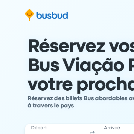
 au formulaire de recherche
Aller au pied de page
Aller au contenu
Réservez vos
Bus Viação 
votre proch
Réservez des billets Bus abordables a
à travers le pays
Départ
Arrivée