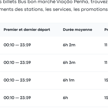
s billets Bus bon marché Viação Penha, trouvez le
ents des stations, les services, les promotions e
Premier et dernier départ
Durée moyenne
Pr
00:10 — 23:59
6h 2m
11
00:10 — 23:59
6h 3m
11
00:10 — 23:59
6h 1m
1
00:10 — 23:59
6h
1