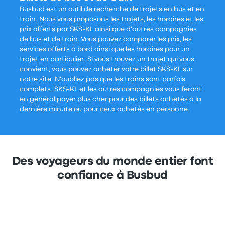
Busbud est un outil de recherche de trajets en bus et en
train. Nous vous proposons les trajets, les horaires et les
prix offerts par SKS-KL ainsi que d'autres compagnies
de bus et de train. Vous pouvez comparer les prix, les
services offerts à bord ainsi que les horaires pour un
trajet en particulier. Si vous trouvez un trajet qui vous
convient, vous pouvez acheter votre billet SKS-KL sur
notre site. N'oubliez pas que les trains sont parfois
complets. SKS-KL et les autres compagnies vous feront
en général payer plus cher pour des billets achetés à la
dernière minute ou pour ceux achetés en personne.
Des voyageurs du monde entier font
confiance à Busbud