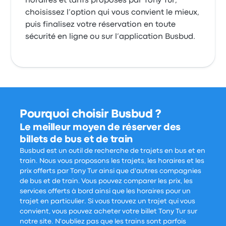
horaires et tarifs proposés par Tony Tur,
choisissez l’option qui vous convient le mieux,
puis finalisez votre réservation en toute
sécurité en ligne ou sur l’application Busbud.
Pourquoi choisir Busbud ?
Le meilleur moyen de réserver des
billets de bus et de train
Busbud est un outil de recherche de trajets en bus et en
train. Nous vous proposons les trajets, les horaires et les
prix offerts par Tony Tur ainsi que d'autres compagnies
de bus et de train. Vous pouvez comparer les prix, les
services offerts à bord ainsi que les horaires pour un
trajet en particulier. Si vous trouvez un trajet qui vous
convient, vous pouvez acheter votre billet Tony Tur sur
notre site. N'oubliez pas que les trains sont parfois