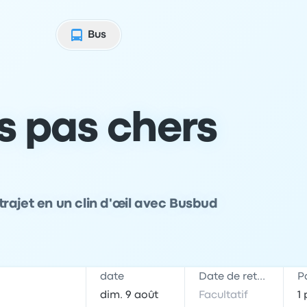
Bus
us pas chers
rajet en un clin d'œil avec Busbud
date
Date de retour
P