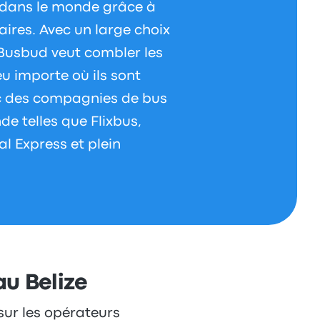
t dans le monde grâce à
raires. Avec un large choix
 Busbud veut combler les
u importe où ils sont
c des compagnies de bus
de telles que Flixbus,
l Express et plein
au Belize
 sur les opérateurs