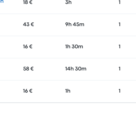
en
18 €
3h
1
43 €
9h 45m
1
16 €
1h 30m
1
58 €
14h 30m
1
16 €
1h
1