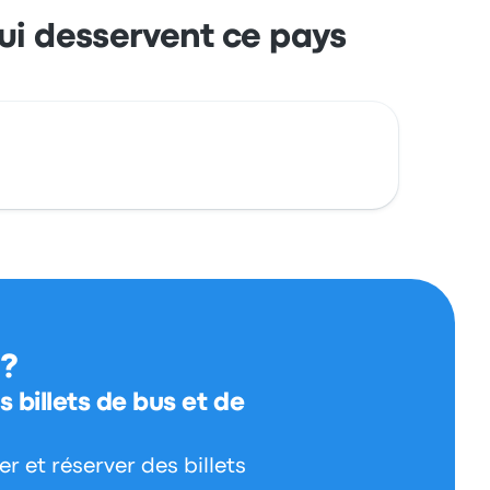
qui desservent ce pays
 ?
 billets de bus et de
 et réserver des billets