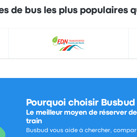
es de bus les plus populaires 
Pourquoi choisir Busbud
Le meilleur moyen de réserver des
train
Busbud vous aide à chercher, comparer