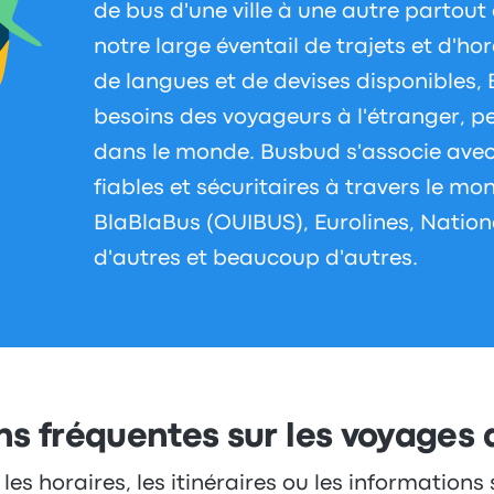
de bus d'une ville à une autre partou
notre large éventail de trajets et d'ho
de langues et de devises disponibles,
besoins des voyageurs à l'étranger, pe
dans le monde. Busbud s'associe ave
fiables et sécuritaires à travers le mon
BlaBlaBus (OUIBUS), Eurolines, Nationa
d'autres et beaucoup d'autres.
s fréquentes sur les voyages 
 les horaires, les itinéraires ou les informations