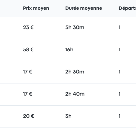
Prix moyen
Durée moyenne
Départ
23 €
5h 30m
1
58 €
16h
1
17 €
2h 30m
1
17 €
2h 40m
1
20 €
3h
1