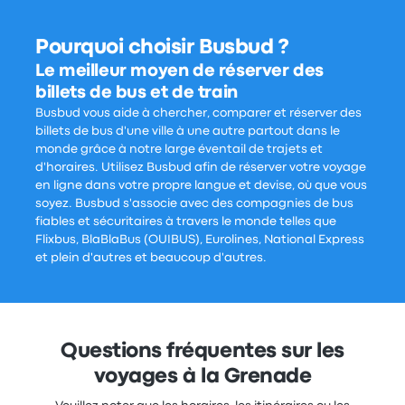
Pourquoi choisir Busbud ?
Le meilleur moyen de réserver des
billets de bus et de train
Busbud vous aide à chercher, comparer et réserver des
billets de bus d'une ville à une autre partout dans le
monde grâce à notre large éventail de trajets et
d'horaires. Utilisez Busbud afin de réserver votre voyage
en ligne dans votre propre langue et devise, où que vous
soyez. Busbud s'associe avec des compagnies de bus
fiables et sécuritaires à travers le monde telles que
Flixbus, BlaBlaBus (OUIBUS), Eurolines, National Express
et plein d'autres et beaucoup d'autres.
Questions fréquentes sur les
voyages à la Grenade