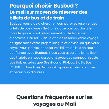
Pourquoi choisir Busbud ?
Le meilleur moyen de réserver des
billets de bus et de train
Busbud vous aide à chercher, comparer et réserver des
billets de bus d'une ville à une autre partout dans le
monde grâce à notre large éventail de trajets et
d'horaires. Utilisez Busbud afin de réserver votre voyage
en ligne dans votre propre langue et devise, où que vous
soyez. Vous pouvez acheter vos billets de bus en toute
confiance avec Busbud. Nous vous assurons le meilleur
des trajets en nous associant avec des compagnies de
bus fiables telles que Greyhound, Flixbus, BlaBlaBus
(OUIBUS), Eurolines, National Express et plein d'autres
et beaucoup d'autres.
Questions fréquentes sur les
voyages au Mali