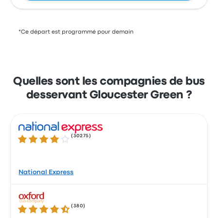
*Ce départ est programmé pour demain
Quelles sont les compagnies de bus
desservant Gloucester Green ?
(
30275
)
4.2 sur 5 étoiles
National Express
(
380
)
4.4 sur 5 étoiles