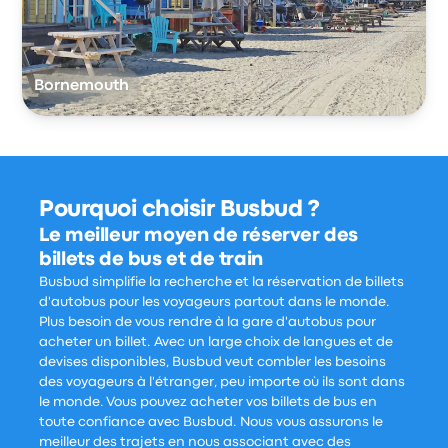
Bornemouth
Pourquoi choisir Busbud ?
Le meilleur moyen de réserver des
billets de bus et de train
Busbud simplifie la recherche et la réservation de billets
d'autobus pour les voyageurs partout dans le monde.
Plus besoin de vous rendre à la gare d'autobus pour
acheter un billet. Avec un large choix de langues et de
devises disponibles, Busbud veut combler les besoins
des voyageurs à l'étranger, peu importe où ils sont dans
le monde. Vous pouvez acheter vos billets de bus en
toute confiance avec Busbud. Nous vous assurons le
meilleur des trajets en nous associant avec des