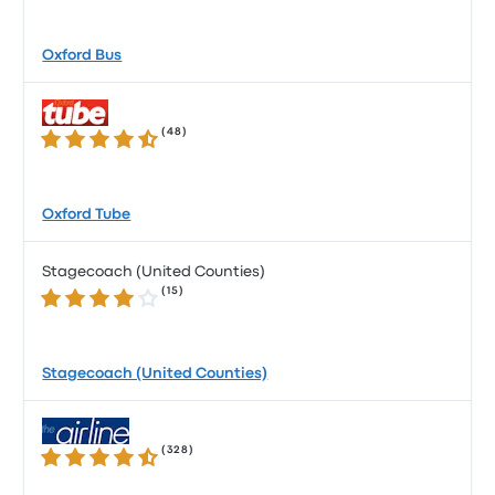
Oxford Bus
(
48
)
4.3 sur 5 étoiles
Oxford Tube
Stagecoach (United Counties)
(
15
)
3.8 sur 5 étoiles
Stagecoach (United Counties)
(
328
)
4.5 sur 5 étoiles