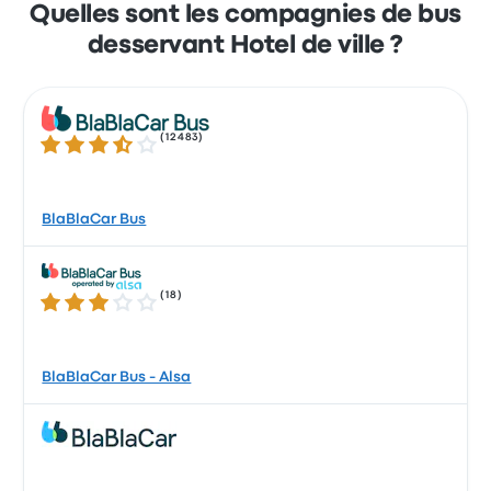
Quelles sont les compagnies de bus
desservant Hotel de ville ?
(
12483
)
3.7 sur 5 étoiles
BlaBlaCar Bus
(
18
)
2.9 sur 5 étoiles
BlaBlaCar Bus - Alsa