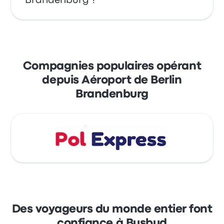
Brandenburg ?
premier bus partant à 03:00. Le dernier bus
part à 22:50.
Profitez de la facilité de réserver vos billets en
ligne avec Busbud. Réglez facilement vos
trajets par carte bleue (Mastercard, Visa,
Compagnies populaires opérant
Amex, etc.), ainsi que par Apple Pay et
depuis Aéroport de Berlin
Google Pay.
Brandenburg
Des voyageurs du monde entier font
confiance à Busbud