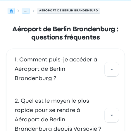
...
AÉROPORT DE BERLIN BRANDENBURG
Aéroport de Berlin Brandenburg :
questions fréquentes
Comment puis-je accéder à
Aéroport de Berlin
Brandenburg ?
Vous pouvez vous déplacer en bus afin
Quel est le moyen le plus
d'accéder directement à l'aéroport. Vous
rapide pour se rendre à
pouvez également prendre un taxi ou utiliser
Aéroport de Berlin
un service de covoiturage.
Brandenburg depuis Varsovie ?