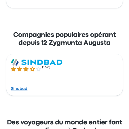
propose 48 trajets quotidiens, le premier bus
partant à 05:30. Le dernier bus part à 23:30.
Profitez de la facilité de réserver vos billets en
ligne avec Busbud. Réglez facilement vos
trajets par carte bleue (Mastercard, Visa,
Compagnies populaires opérant
Amex, etc.), ainsi que par Apple Pay et
depuis 12 Zygmunta Augusta
Google Pay.
(
1351
)
3.6 sur 5 étoiles
Sindbad
Des voyageurs du monde entier font