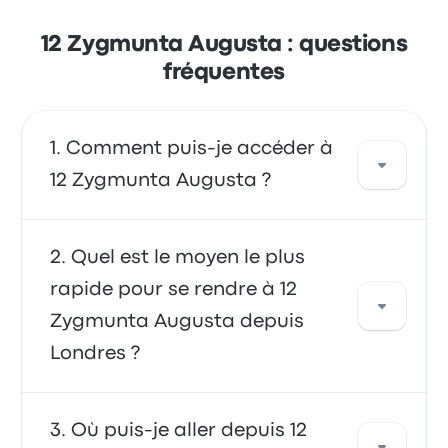
12 Zygmunta Augusta : questions
fréquentes
Comment puis-je accéder à
12 Zygmunta Augusta ?
Vous déplacer en bus vous offre un accès
Quel est le moyen le plus
direct à votre destination. Vous pouvez
rapide pour se rendre à 12
également prendre un taxi ou utiliser un
Zygmunta Augusta depuis
service de covoiturage.
Londres ?
Se déplacer de et vers 12 Zygmunta Augusta
Où puis-je aller depuis 12