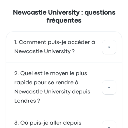
Newcastle University : questions
fréquentes
Comment puis-je accéder à
Newcastle University ?
Vous déplacer en bus vous offre un accès
Quel est le moyen le plus
direct à votre destination. Vous pouvez
rapide pour se rendre à
également prendre un taxi ou utiliser un
Newcastle University depuis
service de covoiturage.
Londres ?
Se déplacer de et vers Newcastle University
Où puis-je aller depuis