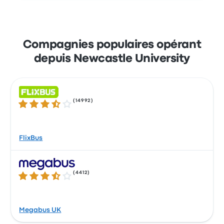
dernier bus part à 23:59.
Profitez de la facilité de réserver vos billets en
ligne avec Busbud. Réglez facilement vos
trajets par carte bleue (Mastercard, Visa,
Compagnies populaires opérant
Amex, etc.), ainsi que par Apple Pay et
depuis Newcastle University
Google Pay.
(
14992
)
3.5 sur 5 étoiles
FlixBus
(
4412
)
3.6 sur 5 étoiles
Megabus UK