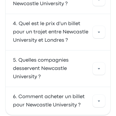
en bus est l'option la plus rapide et la plus
Newcastle University ?
pratique. Les bus sont souvent abordables,
fiables et offrent des sièges confortables, ce
qui en fait un choix privilégié pour de
Depuis Newcastle University, vous pouvez
Quel est le prix d'un billet
nombreux voyageurs.
voyager vers de nombreuses destinations,
pour un trajet entre Newcastle
comme Durham University. Utilisez notre outil
University et Londres ?
de recherche pour trouver les meilleurs prix et
horaires pour votre voyage.
En général, un billet entre Newcastle
Quelles compagnies
University et Londres coûte environ 34 €. Le
desservent Newcastle
trajet est proposé par FlixBus et Megabus UK,
University ?
et dure environ 7h 27m. N'oubliez pas que les
prix peuvent varier en fonction du mode de
transport, de l'heure et de la saison.
Vous pouvez vous rendre à Newcastle
Comment acheter un billet
University via FlixBus ou Megabus UK. Ces
pour Newcastle University ?
compagnies proposent 776 trajets
quotidiens, le premier bus partant à 00:05. Le